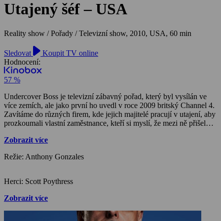
Utajený šéf – USA
Reality show / Pořady / Televizní show,
2010, USA, 60 min
Sledovat
Koupit TV online
Hodnocení:
57 %
Undercover Boss je televizní zábavný pořad, který byl vysílán ve
více zemích, ale jako první ho uvedl v roce 2009 britský Channel 4.
Zavítáme do různých firem, kde jejich majitelé pracují v utajení, aby
prozkoumali vlastní zaměstnance, kteří si myslí, že mezi ně přišel
nový pracovník . Majitel si však může ověřit i zda společnost
Zobrazit více
opravdu funguje a určil, v čem by firma mohla být lepší. Na konci
pořadu přijde překvapivé odhalení pravé totožnosti nového kolegy.
Režie: Anthony Gonzales
Herci: Scott Poythress
Zobrazit více