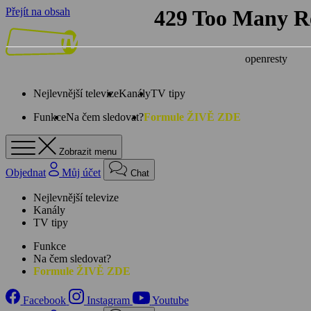
Přejít na obsah
Nejlevnější televize
Kanály
TV tipy
Funkce
Na čem sledovat?
Formule ŽIVĚ ZDE
Zobrazit menu
Objednat
Můj účet
Chat
Nejlevnější televize
Kanály
TV tipy
Funkce
Na čem sledovat?
Formule ŽIVĚ ZDE
Facebook
Instagram
Youtube