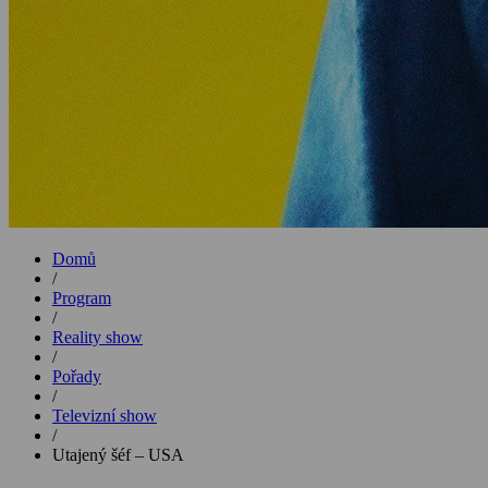
Domů
/
Program
/
Reality show
/
Pořady
/
Televizní show
/
Utajený šéf – USA