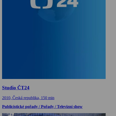
Studio ČT24
2010, Česká republika, 150 min
Publicistické pořady / Pořady / Televizní show