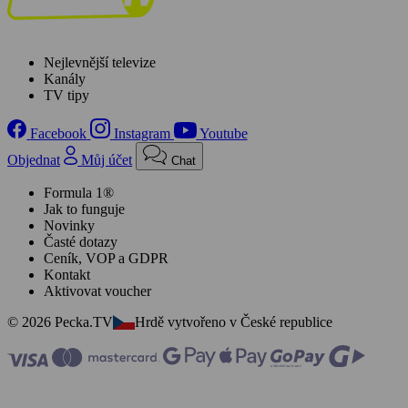
Nejlevnější televize
Kanály
TV tipy
Facebook
Instagram
Youtube
Objednat
Můj účet
Chat
Formula 1®
Jak to funguje
Novinky
Časté dotazy
Ceník, VOP a GDPR
Kontakt
Aktivovat voucher
© 2026 Pecka.TV
Hrdě vytvořeno v České republice