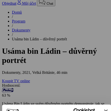
Objednat
Můj účet
Chat
Domů
/
Program
/
Dokumenty
/
Usáma bin Ládin – důvěrný portrét
Usáma bin Ládin – důvěrný
portrét
Dokumenty,
2021, Velká Británie, 46 min
Koupit TV online
Hodnocení:
63 %
Usáma Bin Ládin ve svém důvěrném portrétu demonstruje, jak se
stal úhlavním nepřítelem západního světa. Bin Ládin byl