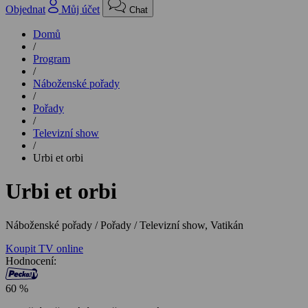
Objednat
Můj účet
Chat
Domů
/
Program
/
Náboženské pořady
/
Pořady
/
Televizní show
/
Urbi et orbi
Urbi et orbi
Náboženské pořady / Pořady / Televizní show,
Vatikán
Koupit TV online
Hodnocení:
60 %