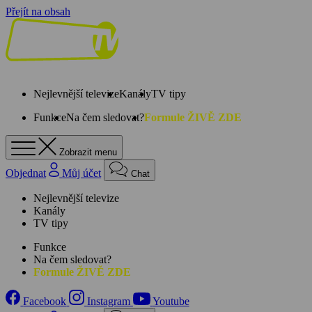
Přejít na obsah
Nejlevnější televize
Kanály
TV tipy
Funkce
Na čem sledovat?
Formule ŽIVĚ ZDE
Zobrazit menu
Objednat
Můj účet
Chat
Nejlevnější televize
Kanály
TV tipy
Funkce
Na čem sledovat?
Formule ŽIVĚ ZDE
Facebook
Instagram
Youtube