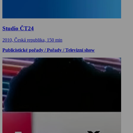
Studio ČT24
2010, Česká republika, 150 min
Publicistické pořady / Pořady / Televizní show