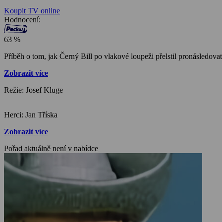
Koupit TV online
Hodnocení:
63 %
Příběh o tom, jak Černý Bill po vlakové loupeži přelstil pronásledovate
Zobrazit více
Režie: Josef Kluge
Herci: Jan Tříska
Zobrazit více
Pořad aktuálně není v nabídce