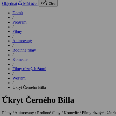
Objednat
Můj účet
Chat
Domů
/
Program
/
Filmy
/
Animovaný
/
Rodinné filmy
/
Komedie
/
Filmy různých žánrů
/
Western
/
Úkryt Černého Billa
Úkryt Černého Billa
Filmy / Animovaný / Rodinné filmy / Komedie / Filmy různých žánrů