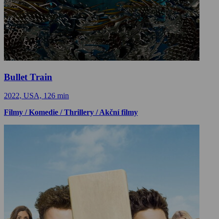
Bullet Train
2022, USA, 126 min
Filmy / Komedie / Thrillery / Akční filmy