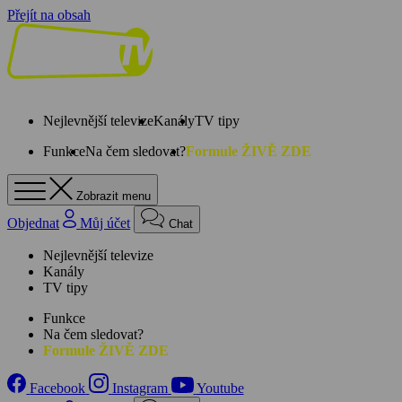
Přejít na obsah
Nejlevnější televize
Kanály
TV tipy
Funkce
Na čem sledovat?
Formule ŽIVĚ ZDE
Zobrazit menu
Objednat
Můj účet
Chat
Nejlevnější televize
Kanály
TV tipy
Funkce
Na čem sledovat?
Formule ŽIVĚ ZDE
Facebook
Instagram
Youtube