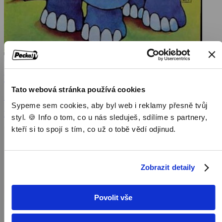
Velké putování Bolka a Lolka
Tato webová stránka používá cookies
1978, Polsko, 101 min
Sypeme sem cookies, aby byl web i reklamy přesně tvůj
Filmy / Animovaný / Rodinné filmy
styl. 🍪 Info o tom, co u nás sleduješ, sdílíme s partnery,
kteří si to spojí s tím, co už o tobě vědí odjinud.
Zobrazit detaily
Povolit vše