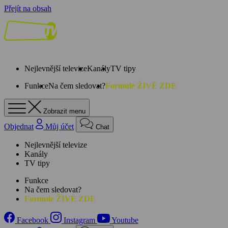
Přejít na obsah
Nejlevnější televize
Kanály
TV tipy
Funkce
Na čem sledovat?
Formule ŽIVĚ ZDE
Zobrazit menu
Objednat
Můj účet
Chat
Nejlevnější televize
Kanály
TV tipy
Funkce
Na čem sledovat?
Formule ŽIVĚ ZDE
Facebook
Instagram
Youtube