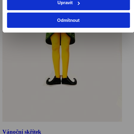
Upravit
Odmítnout
Vánoční skřítek