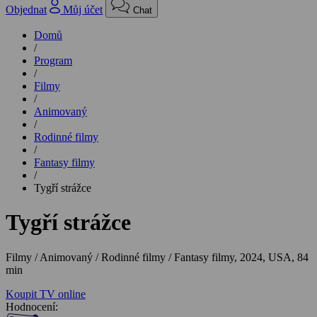
Objednat
Můj účet
Chat
Domů
/
Program
/
Filmy
/
Animovaný
/
Rodinné filmy
/
Fantasy filmy
/
Tygří strážce
Tygří strážce
Filmy / Animovaný / Rodinné filmy / Fantasy filmy,
2024, USA, 84
min
Koupit TV online
Hodnocení: