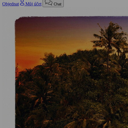
Objednat
Můj účet
Chat