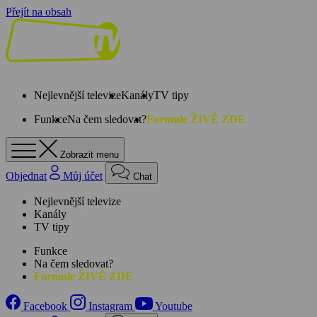
Přejít na obsah
Nejlevnější televize
Kanály
TV tipy
Funkce
Na čem sledovat?
Formule ŽIVĚ ZDE
Zobrazit menu
Objednat
Můj účet
Chat
Nejlevnější televize
Kanály
TV tipy
Funkce
Na čem sledovat?
Formule ŽIVĚ ZDE
Facebook
Instagram
Youtube