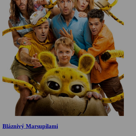
Bláznivý Marsupilami