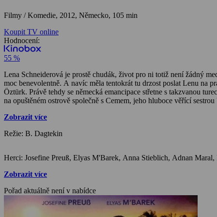
Filmy / Komedie,
2012, Německo, 105 min
Koupit TV online
Hodnocení:
55 %
Lena Schneiderová je prostě chudák, život pro ni totiž není žádný me
moc benevolentně. A navíc měla tentokrát tu drzost poslat Lenu na p
Öztürk. Právě tehdy se německá emancipace střetne s takzvanou turec
na opuštěném ostrově společně s Cemem, jeho hluboce věřící sestr
Zobrazit více
Režie: B. Dagtekin
Zobrazit více
Pořad aktuálně není v nabídce