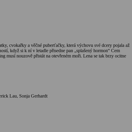
matky, cvokařky a věčné puberťačky, která výchovu své dcery pojala až
ostí, když si k ní v letadle přisedne pan „splašený hormon“ Cem
ng musí nouzově přistát na otevřeném moři. Lena se tak brzy ocitne
Herci: Josefine Preuß, Elyas M'Barek, Anna Stieblich, Adnan Maral, Pegah Ferydoni, Arnel Taci, Katja Riemann, Günther Kaufmann, Frederick Lau, Sonja Gerhardt