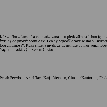
d. Je z něho zklamaná a traumatizovaná, a to především zásluhou její 
rázdniny do jihovýchodní Asie. Leniny nejhorší obavy se stanou skutečn
kou „mužností“. Když si Lena myslí, že už nemůže být hůř, jejich Boei
ou Yagmur a koktavým Řekem Costou.