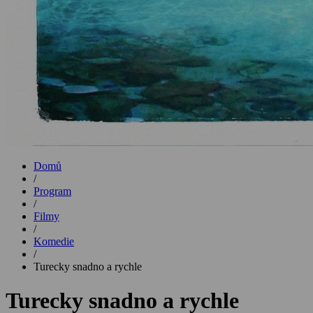
Domů
/
Program
/
Filmy
/
Komedie
/
Turecky snadno a rychle
Turecky snadno a rychle