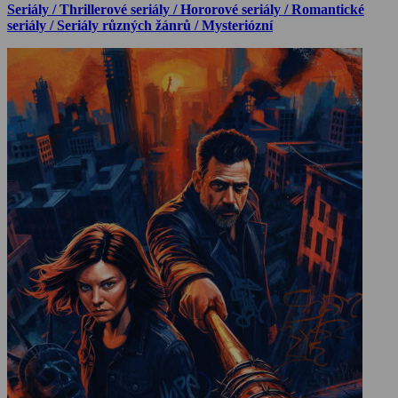
Seriály / Thrillerové seriály / Hororové seriály / Romantické
seriály / Seriály různých žánrů / Mysteriózní