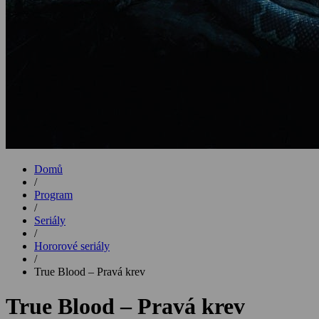
Domů
/
Program
/
Seriály
/
Hororové seriály
/
True Blood – Pravá krev
True Blood – Pravá krev