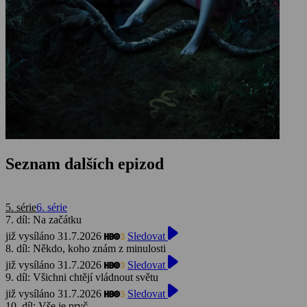
Seznam dalších epizod
5. série
6. série
7. díl: Na začátku
již vysíláno 31.7.2026
Sledovat
8. díl: Někdo, koho znám z minulosti
již vysíláno 31.7.2026
Sledovat
9. díl: Všichni chtějí vládnout světu
již vysíláno 31.7.2026
Sledovat
10. díl: Vše je pryč