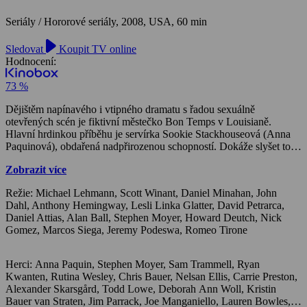
Seriály / Hororové seriály,
2008, USA, 60 min
Sledovat
Koupit TV online
Hodnocení:
73 %
Dějištěm napínavého i vtipného dramatu s řadou sexuálně
otevřených scén je fiktivní městečko Bon Temps v Louisianě.
Hlavní hrdinkou příběhu je servírka Sookie Stackhouseová (Anna
Paquinová), obdařená nadpřirozenou schopností. Dokáže slyšet to,
co si lidé skrytě myslí. Vzhledem ke své výjimečnosti to ale v životě
Zobrazit více
nemá jednoduché… V městečku, kde se všichni navzájem znají (a
jež vzdáleně připomíná dějiště slavného Lynchova díla Městečko
Režie: Michael Lehmann, Scott Winant, Daniel Minahan, John
Twin Peaks), se jednoho dne objeví skutečný upír Bill Compton
Dahl, Anthony Hemingway, Lesli Linka Glatter, David Petrarca,
(Stephen Moyer). Charismatický muž, jenž nepatří mezi obyčejné
Daniel Attias, Alan Ball, Stephen Moyer, Howard Deutch, Nick
smrtelníky a vzhledem ke své dlouhověkosti věku pamatuje
Gomez, Marcos Siega, Jeremy Podeswa, Romeo Tirone
občanskou válku, se stane objektem hrdinčina zájmu. Jeho příchod,
podobný zjevení tajuplných cizinců z westernů, však předznamená
sérii morbidních úmrtí, která vedou k nejrůznějším podezřením…
Herci: Anna Paquin, Stephen Moyer, Sam Trammell, Ryan Kwanten, Rutina Wesley, Chris Bauer, Nelsan Ellis, Carrie Preston, Alexander Skarsgård, Todd Lowe, Deborah Ann Woll, Kristin Bauer van Straten, Jim Parrack, Joe Manganiello, Lauren Bowles, William Sanderson, Michael McMillian, Kevin Alejandro, Janina Gavankar, Adina Porter, Marshall Allman, Lucy Griffiths, Jessica Tuck, Denis O'Hare, John Billingsley, Anna Camp, Michelle Forbes, Michael Raymond-James, Mehcad Brooks, Lindsay Pulsipher, Kelly Overton, Brit Morgan, Mariana Klaveno, Tanya Wright, Fiona Shaw, Dale Dickey, Valentina Cervi, Scott Foley, Robert Patrick, Carolyn Hennesy, Lois Smith,