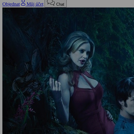
Objednat
Můj účet
Chat