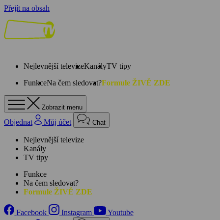
Přejít na obsah
Nejlevnější televize
Kanály
TV tipy
Funkce
Na čem sledovat?
Formule ŽIVĚ ZDE
Zobrazit menu
Objednat
Můj účet
Chat
Nejlevnější televize
Kanály
TV tipy
Funkce
Na čem sledovat?
Formule ŽIVĚ ZDE
Facebook
Instagram
Youtube