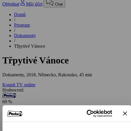
Objednat
Můj účet
Chat
Domů
/
Program
/
Dokumenty
/
Třpytivé Vánoce
Třpytivé Vánoce
Dokumenty,
2018, Německo, Rakousko, 45 min
Koupit TV online
Hodnocení:
69 %
Rakouský dokumentární snímek přibližuje středoevropské tradice
zdobení vánočního stromečku, ať už jde o skleněné vánoční koule či
perníčky ze severních Čech, rakouské vyřezávané andílky, naleštěná
jablka a pozlacené ořechy či typické švýcarské cukrovinky. Nechte