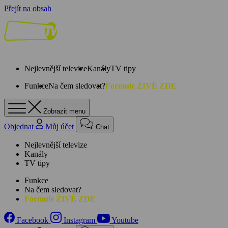
Přejít na obsah
Nejlevnější televize
Kanály
TV tipy
Funkce
Na čem sledovat?
Formule ŽIVĚ ZDE
Zobrazit menu
Objednat
Můj účet
Chat
Nejlevnější televize
Kanály
TV tipy
Funkce
Na čem sledovat?
Formule ŽIVĚ ZDE
Facebook
Instagram
Youtube