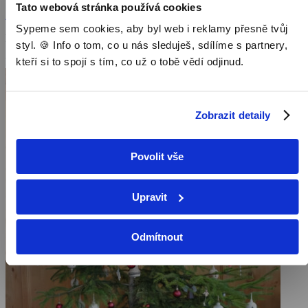
se inspirovat!
Tato webová stránka používá cookies
Zobrazit více
Sypeme sem cookies, aby byl web i reklamy přesně tvůj
Režie: Anita Lackenberger
styl. 🍪 Info o tom, co u nás sleduješ, sdílíme s partnery,
Pořad aktuálně není v nabídce
kteří si to spojí s tím, co už o tobě vědí odjinud.
Zobrazit detaily
Povolit vše
Upravit
Odmítnout