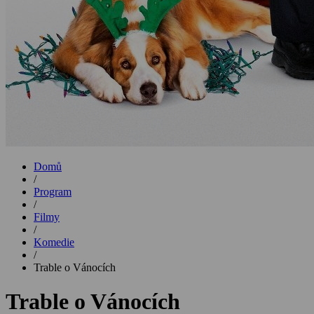
Domů
/
Program
/
Filmy
/
Komedie
/
Trable o Vánocích
Trable o Vánocích