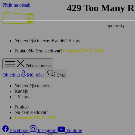
Přejít na obsah
Nejlevnější televize
Kanály
TV tipy
Funkce
Na čem sledovat?
Formule ŽIVĚ ZDE
Zobrazit menu
Objednat
Můj účet
Chat
Nejlevnější televize
Kanály
TV tipy
Funkce
Na čem sledovat?
Formule ŽIVĚ ZDE
Facebook
Instagram
Youtube