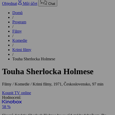
Objednat
Můj účet
Chat
Domů
/
Program
/
Filmy
/
Komedie
/
Krimi filmy
/
Touha Sherlocka Holmese
Touha Sherlocka Holmese
Filmy / Komedie / Krimi filmy,
1971, Československo, 97 min
Koupit TV online
Hodnocení:
58 %