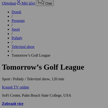
Objednat
Můj účet
Chat
Domů
/
Program
/
Sport
/
Pořady
/
Televizní show
/
Tomorrow’s Golf League
Tomorrow’s Golf League
Sport / Pořady / Televizní show,
120 min
Koupit TV online
SoFi Center, Palm Beach State College, USA
Zobrazit více