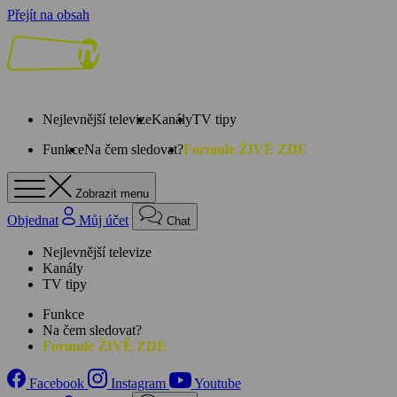
Přejít na obsah
Nejlevnější televize
Kanály
TV tipy
Funkce
Na čem sledovat?
Formule ŽIVĚ ZDE
Zobrazit menu
Objednat
Můj účet
Chat
Nejlevnější televize
Kanály
TV tipy
Funkce
Na čem sledovat?
Formule ŽIVĚ ZDE
Facebook
Instagram
Youtube