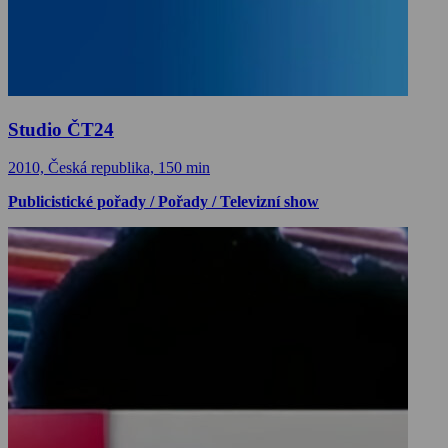
Studio ČT24
2010, Česká republika, 150 min
Publicistické pořady / Pořady / Televizní show