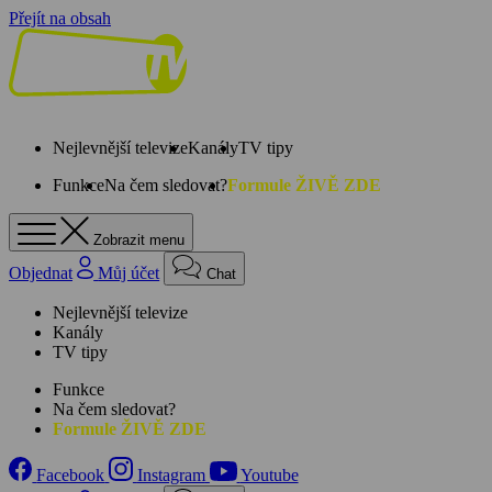
Přejít na obsah
Nejlevnější televize
Kanály
TV tipy
Funkce
Na čem sledovat?
Formule ŽIVĚ ZDE
Zobrazit menu
Objednat
Můj účet
Chat
Nejlevnější televize
Kanály
TV tipy
Funkce
Na čem sledovat?
Formule ŽIVĚ ZDE
Facebook
Instagram
Youtube