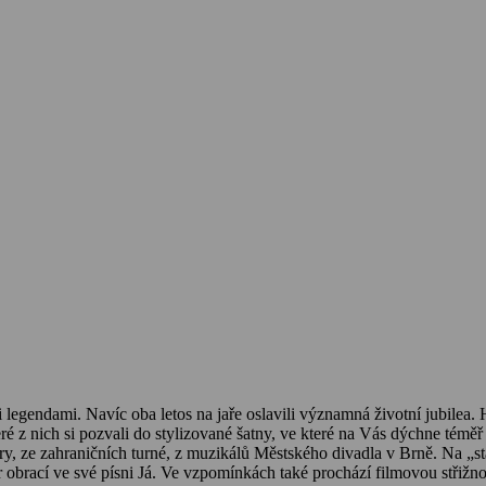
i legendami. Navíc oba letos na jaře oslavili významná životní jubilea
é z nich si pozvali do stylizované šatny, ve které na Vás dýchne témě
, ze zahraničních turné, z muzikálů Městského divadla v Brně. Na „star
etr obrací ve své písni Já. Ve vzpomínkách také prochází filmovou stři