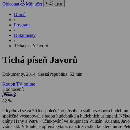
Objednat
Můj účet
Chat
Domů
/
Program
/
Dokumenty
/
Tichá píseň Javorů
Tichá píseň Javorů
Dokumenty,
2014, Česká republika, 52 min
Koupit TV online
Hodnocení:
82 %
Ulrychovi se za 50 let společného působení stali bezesporu hudebním
společně vystupovali s řadou hudebníků a hudebních uskupení. Někter
dráhy Hany a Petra – účinkování ve skupinách Vulkán, Atlantis, Javory
vrána atd. V koutě je opřená kytara, na zdi zrcadlo, ke kterému se P