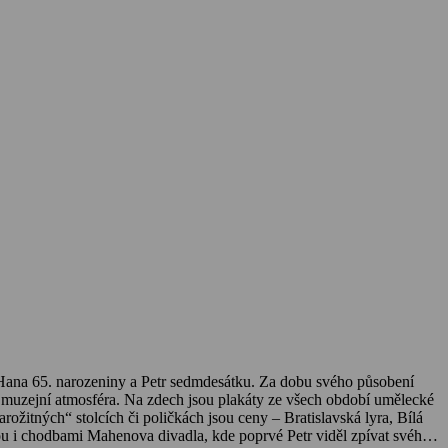
. Hana 65. narozeniny a Petr sedmdesátku. Za dobu svého působení
ř muzejní atmosféra. Na zdech jsou plakáty ze všech období umělecké
ožitných“ stolcích či poličkách jsou ceny – Bratislavská lyra, Bílá
žnou i chodbami Mahenova divadla, kde poprvé Petr viděl zpívat svého