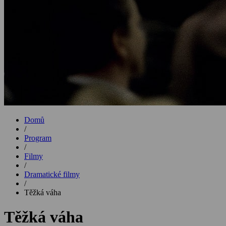
Domů
/
Program
/
Filmy
/
Dramatické filmy
/
Těžká váha
Těžká váha