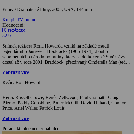
Filmy / Dramatické filmy,
2005, USA, 144 min
Koupit TV online
Hodnocení:
82 %
Snímek režiséra Rona Howarda vznikl na základě osudů
legendárního Jamese J. Braddocka (1905-1974), dlouho
zapomenutého národního hrdiny, který se do boxerské Síně slávy
dostal až v roce 2001. Braddock, přezdívaný Cinderella Man (tedy
Popelák), se v polovině třicátých let stal idolem milionů prostých
Zobrazit více
Američanů, když se z příležitostného přístavního dělníka dokázal v
době Velké hospodářské krize proboxovat až k titulu mistra světa v
Režie: Ron Howard
těžké váze. Nepřízeň osudu ani četná obnovená zranění mu
nezabránily, aby neústupně šel za svým cílem. Kromě rozhodujících
okamžiků Braddockovy sportovní kariéry film působivě zachycuje
Herci: Russell Crowe, Renée Zellweger, Paul Giamatti, Craig
atmosféru hospodářské krize se všemi jejími aspekty. Přesvědčivý
Bierko, Paddy Considine, Bruce McGill, David Huband, Connor
výkon v hlavní roli podává populární Russell Crowe, jemuž dobře
Price, Ariel Waller, Patrick Louis
sekundují především Renée Zellweger (oddaná manželka Mae) a
Paul Giamatti (manažer Joe Gould).
Zobrazit více
Pořad aktuálně není v nabídce