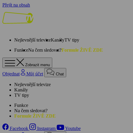
Přejít na obsah
Nejlevnější televize
Kanály
TV tipy
Funkce
Na čem sledovat?
Formule ŽIVĚ ZDE
Zobrazit menu
Objednat
Můj účet
Chat
Nejlevnější televize
Kanály
TV tipy
Funkce
Na čem sledovat?
Formule ŽIVĚ ZDE
Facebook
Instagram
Youtube