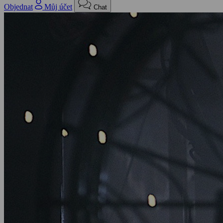
Objednat
Můj účet
Chat