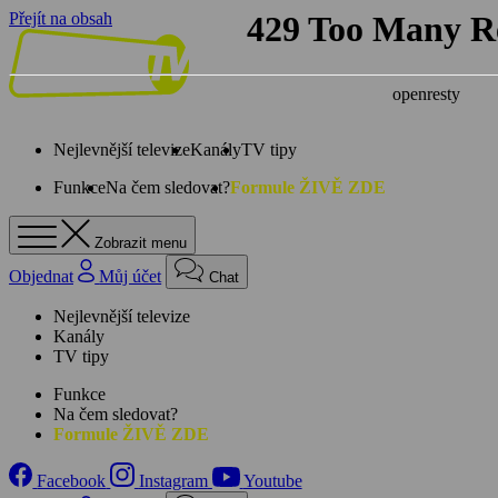
Přejít na obsah
Nejlevnější televize
Kanály
TV tipy
Funkce
Na čem sledovat?
Formule ŽIVĚ ZDE
Zobrazit menu
Objednat
Můj účet
Chat
Nejlevnější televize
Kanály
TV tipy
Funkce
Na čem sledovat?
Formule ŽIVĚ ZDE
Facebook
Instagram
Youtube