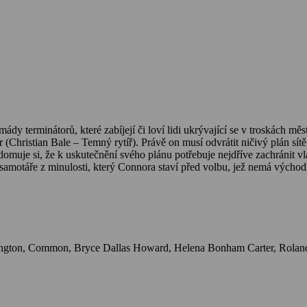
ády terminátorů, které zabíjejí či loví lidi ukrývající se v troskách mě
 (Christian Bale – Temný rytíř). Právě on musí odvrátit ničivý plán sí
omuje si, že k uskutečnění svého plánu potřebuje nejdříve zachránit vla
motáře z minulosti, který Connora staví před volbu, jež nemá východi