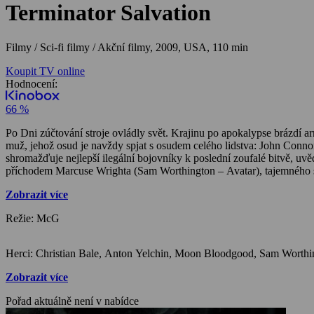
Terminator Salvation
Filmy / Sci-fi filmy / Akční filmy,
2009, USA, 110 min
Koupit TV online
Hodnocení:
66 %
Po Dni zúčtování stroje ovládly svět. Krajinu po apokalypse brázdí arm
muž, jehož osud je navždy spjat s osudem celého lidstva: John Connor
shromažďuje nejlepší ilegální bojovníky k poslední zoufalé bitvě, uvěd
příchodem Marcuse Wrighta (Sam Worthington – Avatar), tajemného sa
spolupráci…
Zobrazit více
Režie: McG
Zobrazit více
Pořad aktuálně není v nabídce