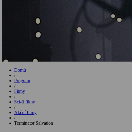
Domů
/
Program
/
Filmy
/
Sci-fi filmy
/
Akční filmy
/
Terminator Salvation