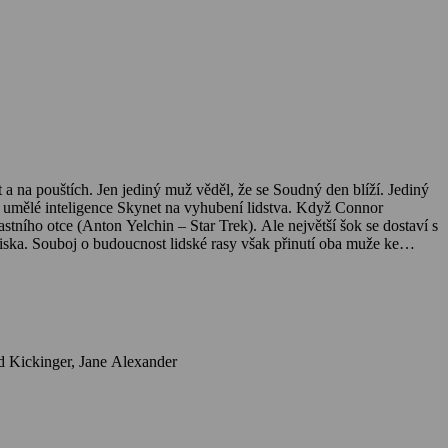
st a na pouštích. Jen jediný muž věděl, že se Soudný den blíží. Jediný
tě umělé inteligence Skynet na vyhubení lidstva. Když Connor
stního otce (Anton Yelchin – Star Trek). Ale největší šok se dostaví s
ska. Souboj o budoucnost lidské rasy však přinutí oba muže ke
Herci: Christian Bale, Anton Yelchin, Moon Bloodgood, Sam Worthington, Common, Bryce Dallas Howard, Helena Bonham Carter, Roland Kickinger, Jane Alexander