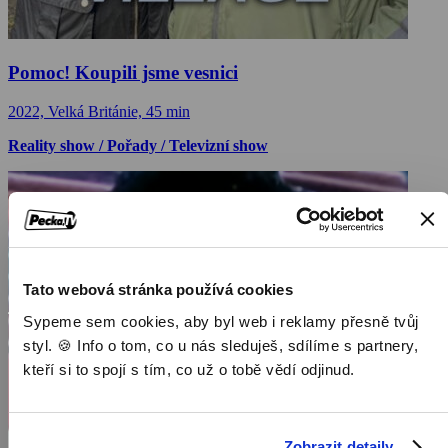
Pomoc! Koupili jsme vesnici
2022, Velká Británie, 45 min
Reality show / Pořady / Televizní show
Tato webová stránka používá cookies
Sypeme sem cookies, aby byl web i reklamy přesně tvůj
styl. 🍪 Info o tom, co u nás sleduješ, sdílíme s partnery,
kteří si to spojí s tím, co už o tobě vědí odjinud.
Zobrazit detaily