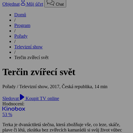
Objednat
Můj účet
Chat
Domů
/
Program
/
Pořady
/
Televizní show
/
Terčin zvířecí svět
Terčin zvířecí svět
Pořady / Televizní show,
2017, Česká republika, 14 min
Sledovat
Koupit TV online
Hodnocení:
53 %
Terka je dvanáctiletá slečna, která zbožňuje vše, co leze, skáče,
plave či létá, zkrátka bez zvířecích kamarádů si svůj život vůbec