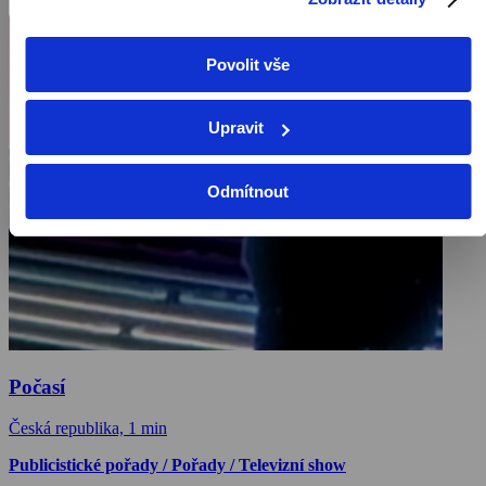
Povolit vše
Upravit
Odmítnout
Počasí
Česká republika, 1 min
Publicistické pořady / Pořady / Televizní show