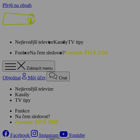
Přejít na obsah
Nejlevnější televize
Kanály
TV tipy
Funkce
Na čem sledovat?
Formule ŽIVĚ ZDE
Zobrazit menu
Objednat
Můj účet
Chat
Nejlevnější televize
Kanály
TV tipy
Funkce
Na čem sledovat?
Formule ŽIVĚ ZDE
Facebook
Instagram
Youtube