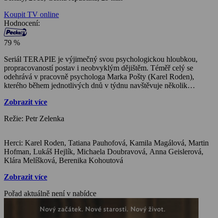
Koupit TV online
Hodnocení:
79 %
Seriál TERAPIE je výjimečný svou psychologickou hloubkou,
propracovaností postav i neobvyklým dějištěm. Téměř celý se
odehrává v pracovně psychologa Marka Pošty (Karel Roden),
kterého během jednotlivých dnů v týdnu navštěvuje několik
různorodých pacientů. Každé pondělí dochází do psychologovy
Zobrazit více
pracovny vyzývavá Sandra (Tatiana Pauhofová), která se hned v
úvodním díle přizná, že je do Marka zamilovaná. V úterý absolvuje
Režie: Petr Zelenka
terapii bývalý voják z Afghánistánu (Lukáš Hejlík), u kterého
postupně vycházejí najevo jeho válečná traumata. Ve středu se
psycholog setkává s mladičkou gymnastkou Lindou (Michaela
Herci: Karel Roden, Tatiana Pauhofová, Kamila Magálová, Martin
Doubravová), jež předstíranou suverénností maskuje své
Hofman, Lukáš Hejlík, Michaela Doubravová, Anna Geislerová,
sebevražedné sklony. Ve čtvrtek jej navštěvuje manželský pár (Aňa
Klára Melíšková, Berenika Kohoutová
Geislerová a Martin Hofmann), který se hádá kvůli zvažovanému
potratu a jehož neshody souvisejí se špatnou komunikací. Každý
Zobrazit více
pátek hrdina navštěvuje svou starší kolegyni, s níž konfrontuje své
pochybnosti a rodinné starosti. Ditu zosobnila známá slovenská
Pořad aktuálně není v nabídce
herečka Kamila Magálová. Psychologovu choť, s níž prožívá
manželkou krizi, ztělesnila Klára Melíšková. Jejich dospívající
dceru, s níž si otec rovněž moc nerozumí, si zahrála Berenika