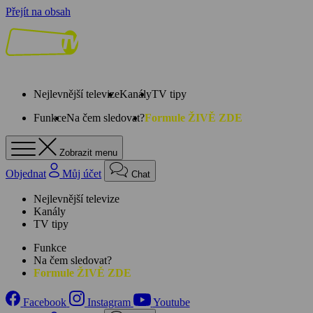
Přejít na obsah
Nejlevnější televize
Kanály
TV tipy
Funkce
Na čem sledovat?
Formule ŽIVĚ ZDE
Zobrazit menu
Objednat
Můj účet
Chat
Nejlevnější televize
Kanály
TV tipy
Funkce
Na čem sledovat?
Formule ŽIVĚ ZDE
Facebook
Instagram
Youtube