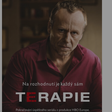
Kohoutová. Epizoda 1 – Sandra, pondělí 9.00: Prolog úvodního dílu
se odehrává na lavičce v parku nad Prahou, kde sedí rozháraná
mladá žena – první z pacientek psychologa Marka Pošty. Jmenuje se
Sandra, pracuje jako zdravotní sestra a na terapii dochází už půl
roku. Poté, co překoná záchvat pláče, líčí terapeutovi svůj divoký
zážitek z předcházející noci. Po hádce se svým přítelem Ondřejem,
který vyslovil ultimátum ohledně jejich vztahu, se s kamarádkou
vypravila do baru. Koketovala v něm s neznámým mužem, s nímž
se poté málem vyspala na toaletě. Po rekapitulaci vleklých problémů
s Ondřejem učiní Sandra překvapivé doznání: už delší čas je do
Marka zamilovaná a touží po jejich intimní sblížení. Psycholog se
nenechá vyvést z míry, vysvětluje, že parametry vztahu klientky a
terapeuta jsou dány jak lidsky, tak eticky.