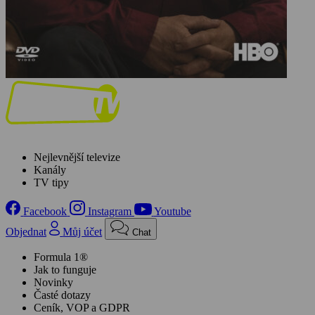
Nejlevnější televize
Kanály
TV tipy
Facebook
Instagram
Youtube
Objednat
Můj účet
Chat
Formula 1®
Jak to funguje
Novinky
Časté dotazy
Ceník, VOP a GDPR