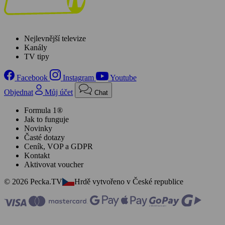
Nejlevnější televize
Kanály
TV tipy
Facebook
Instagram
Youtube
Objednat
Můj účet
Chat
Formula 1®
Jak to funguje
Novinky
Časté dotazy
Ceník, VOP a GDPR
Kontakt
Aktivovat voucher
© 2026 Pecka.TV
Hrdě vytvořeno v České republice