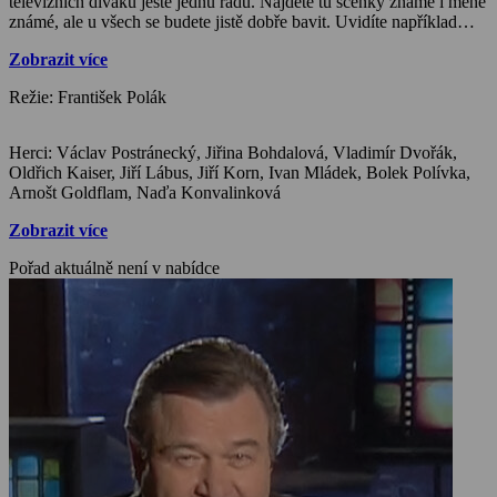
televizních diváků ještě jednu řadu. Najdete tu scénky známé i méně
známé, ale u všech se budete jistě dobře bavit. Uvidíte například
Jiřinu Bohdalovou, Vladimíra Dvořáka, Oldřicha Kaisera, Jiřího
Zobrazit více
Lábuse a Jiřího Korna.
Režie: František Polák
Herci: Václav Postránecký, Jiřina Bohdalová, Vladimír Dvořák,
Oldřich Kaiser, Jiří Lábus, Jiří Korn, Ivan Mládek, Bolek Polívka,
Arnošt Goldflam, Naďa Konvalinková
Zobrazit více
Pořad aktuálně není v nabídce