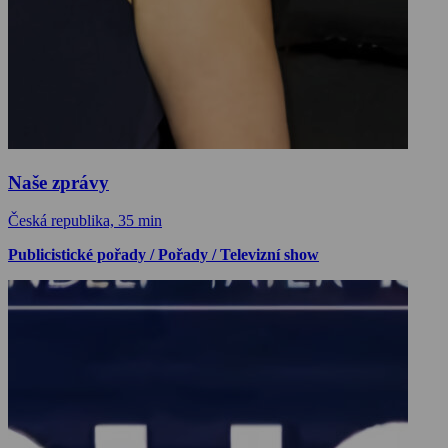
Naše zprávy
Česká republika, 35 min
Publicistické pořady / Pořady / Televizní show