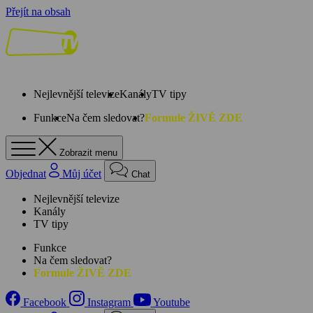
Přejít na obsah
Nejlevnější televize
Kanály
TV tipy
Funkce
Na čem sledovat?
Formule ŽIVĚ ZDE
Zobrazit menu
Objednat
Můj účet
Chat
Nejlevnější televize
Kanály
TV tipy
Funkce
Na čem sledovat?
Formule ŽIVĚ ZDE
Facebook
Instagram
Youtube