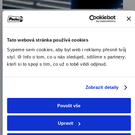
Počasí
Česká republika, 1 min
Tato webová stránka používá cookies
Publicistické pořady / Pořady / Televizní show
Sypeme sem cookies, aby byl web i reklamy přesně tvůj
styl. 🍪 Info o tom, co u nás sleduješ, sdílíme s partnery,
kteří si to spojí s tím, co už o tobě vědí odjinud.
Zobrazit detaily
Povolit vše
Upravit