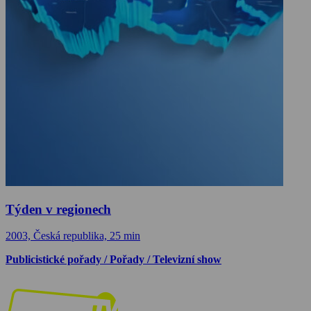
Týden v regionech
2003, Česká republika, 25 min
Publicistické pořady / Pořady / Televizní show