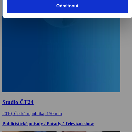
Odmítnout
Studio ČT24
2010, Česká republika, 150 min
Publicistické pořady / Pořady / Televizní show