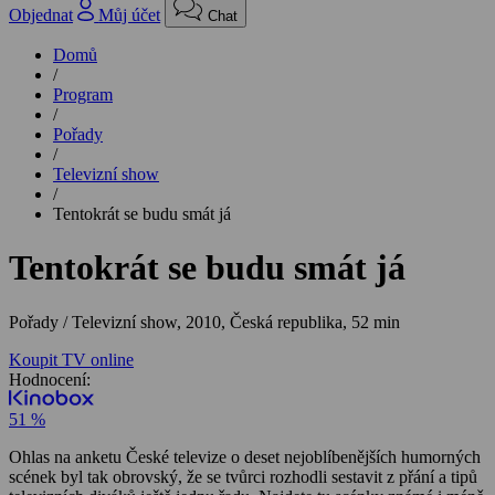
Objednat
Můj účet
Chat
Domů
/
Program
/
Pořady
/
Televizní show
/
Tentokrát se budu smát já
Tentokrát se budu smát já
Pořady / Televizní show,
2010, Česká republika, 52 min
Koupit TV online
Hodnocení:
51 %
Ohlas na anketu České televize o deset nejoblíbenějších humorných
scének byl tak obrovský, že se tvůrci rozhodli sestavit z přání a tipů