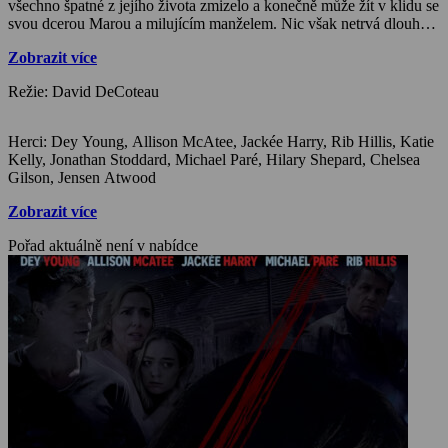
všechno špatné z jejího života zmizelo a konečně může žít v klidu se
svou dcerou Marou a milujícím manželem. Nic však netrvá dlouho.
Její tchyně Maggie je nemocná, a tak ji James nastěhuje k nim
Zobrazit více
domů. Od počátku je cítit mezi Kristen a Maggie napětí, které se
stupňuje. Kristen dělá, co může, aby udržela rodinu pohromadě, ale
Režie: David DeCoteau
vztah mezi dvěma ženami se z hádek mění na otevřený boj. Kristen
si začíná uvědomovat, že to není náhoda a Maggie má nedobré
úmysly. Mara vidí, co se děje a pro začátek požádá znovu o pomoc
Herci: Dey Young, Allison McAtee, Jackée Harry, Rib Hillis, Katie
terapeutku Denise, která do případu zapojí policii.
Kelly, Jonathan Stoddard, Michael Paré, Hilary Shepard, Chelsea
Gilson, Jensen Atwood
Zobrazit více
Pořad aktuálně není v nabídce