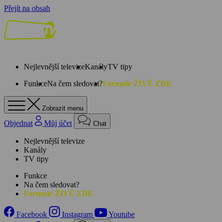
Přejít na obsah
Nejlevnější televize
Kanály
TV tipy
Funkce
Na čem sledovat?
Formule ŽIVĚ ZDE
Zobrazit menu
Objednat
Můj účet
Chat
Nejlevnější televize
Kanály
TV tipy
Funkce
Na čem sledovat?
Formule ŽIVĚ ZDE
Facebook
Instagram
Youtube