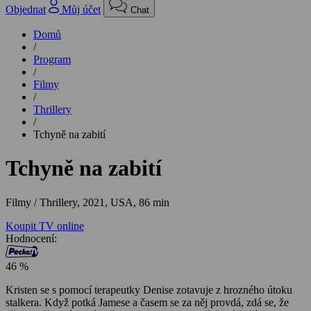
Objednat
Můj účet
Chat
Domů
/
Program
/
Filmy
/
Thrillery
/
Tchyně na zabití
Tchyně na zabití
Filmy / Thrillery,
2021, USA, 86 min
Koupit TV online
Hodnocení:
46 %
Kristen se s pomocí terapeutky Denise zotavuje z hrozného útoku
stalkera. Když potká Jamese a časem se za něj provdá, zdá se, že