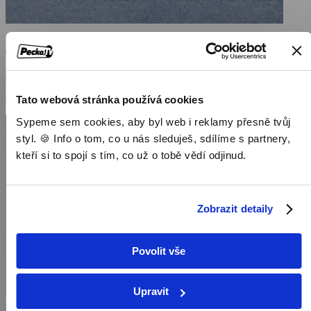
Pojď si hrát
2020, USA, 96 min
Filmy / Thrillery / Horory / Filmy různých žánrů / Mysteriózní
Tato webová stránka používá cookies
Sypeme sem cookies, aby byl web i reklamy přesně tvůj
styl. 🍪 Info o tom, co u nás sleduješ, sdílíme s partnery,
kteří si to spojí s tím, co už o tobě vědí odjinud.
Zobrazit detaily
Povolit vše
Upravit