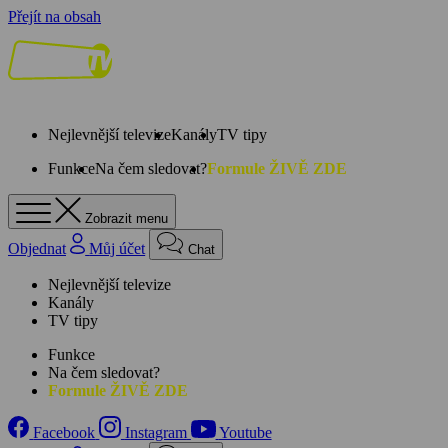
Přejít na obsah
Nejlevnější televize
Kanály
TV tipy
Funkce
Na čem sledovat?
Formule ŽIVĚ ZDE
Zobrazit menu
Objednat
Můj účet
Chat
Nejlevnější televize
Kanály
TV tipy
Funkce
Na čem sledovat?
Formule ŽIVĚ ZDE
Facebook
Instagram
Youtube