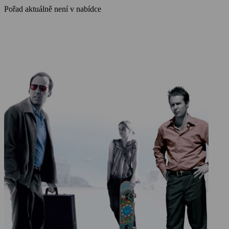
zbaví se svých stresů a založí si novou existenci.
Pořad aktuálně není v nabídce