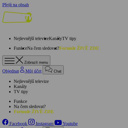
Přejít na obsah
Nejlevnější televize
Kanály
TV tipy
Funkce
Na čem sledovat?
Formule ŽIVĚ ZDE
Zobrazit menu
Objednat
Můj účet
Chat
Nejlevnější televize
Kanály
TV tipy
Funkce
Na čem sledovat?
Formule ŽIVĚ ZDE
Facebook
Instagram
Youtube