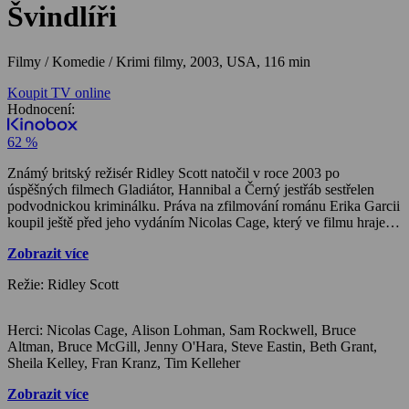
Švindlíři
Filmy / Komedie / Krimi filmy,
2003, USA, 116 min
Koupit TV online
Hodnocení:
62 %
Známý britský režisér Ridley Scott natočil v roce 2003 po
úspěšných filmech Gladiátor, Hannibal a Černý jestřáb sestřelen
podvodnickou kriminálku. Práva na zfilmování románu Erika Garcii
koupil ještě před jeho vydáním Nicolas Cage, který ve filmu hraje
puntičkářského Roye posedlého čistotou a trpícího nejrůznějšími
Zobrazit více
fobiemi a záchvaty úzkosti, které u něho propukají v naprosto
nevhodných okamžicích. Čtyřicátník Roy se už léta živí různými
Režie: Ridley Scott
podvody a podfuky. V bance má uženo dost peněz na spokojený
život. Jenže je příliš osamělý a trpí různými tiky a neurózami.
Novou krev do žil mu vlije nečekané setkání se čtrnáctiletou dcerou
Herci: Nicolas Cage, Alison Lohman, Sam Rockwell, Bruce
Angelou, o jejíž existenci neměl dosud tušení. Kvůli ní se pustí s
Altman, Bruce McGill, Jenny O'Hara, Steve Eastin, Beth Grant,
parťákem Frankem do velkolepého podrazu na bohatého
Sheila Kelley, Fran Kranz, Tim Kelleher
podnikatele Frechetta. Jenže všechno dopadne úplně jinak, než
předpokládal. Nikde totiž není napsáno, že obětí podvodu se
Zobrazit více
nemůže stát sám podvodník Ale nakonec si Roy přece jen polepší;