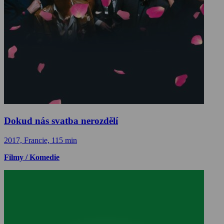
Dokud nás svatba nerozdělí
2017, Francie, 115 min
Filmy / Komedie