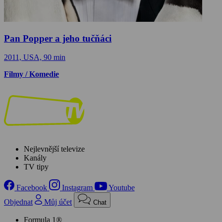
Pan Popper a jeho tučňáci
2011, USA, 90 min
Filmy / Komedie
Nejlevnější televize
Kanály
TV tipy
Facebook
Instagram
Youtube
Objednat
Můj účet
Chat
Formula 1®