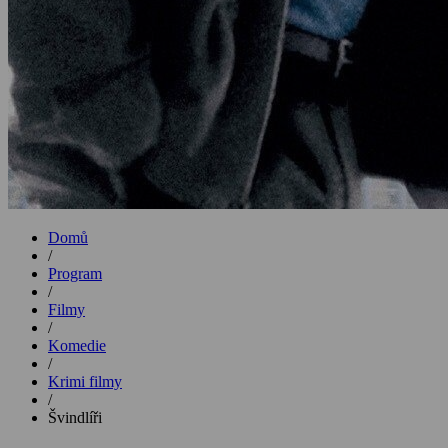
Domů
/
Program
/
Filmy
/
Komedie
/
Krimi filmy
/
Švindlíři