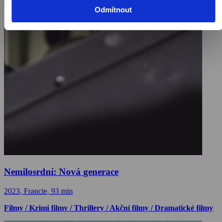
Odmítnout
Nemilosrdní: Nová generace
2023, Francie, 93 min
Filmy / Krimi filmy / Thrillery / Akční filmy / Dramatické filmy