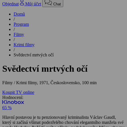
Objednat
Můj účet
Chat
Domů
/
Program
/
Filmy
/
Krimi filmy
/
Svědectví mrtvých očí
Svědectví mrtvých očí
Filmy / Krimi filmy,
1971, Československo, 100 min
Koupit TV online
Hodnocení:
65 %
Hlavní postavou je tu penzionovaný kriminalista Václav Gaudl,
který si začíná všímat podezřelého chování elegantního manžela své