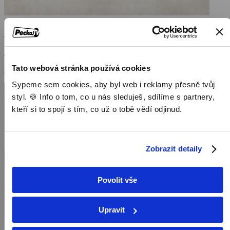
Sibérie
2018, USA, 104 min
Tato webová stránka používá cookies
Filmy / Romantické filmy / Krimi filmy / Thrillery
Sypeme sem cookies, aby byl web i reklamy přesně tvůj
styl. 🍪 Info o tom, co u nás sleduješ, sdílíme s partnery,
kteří si to spojí s tím, co už o tobě vědí odjinud.
Zobrazit detaily
Povolit vše
Upravit