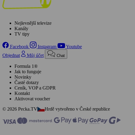
Nejlevnější televize
Kanály
TV tipy
Facebook
Instagram
Youtube
Objednat
Můj účet
Chat
Formula 1®
Jak to funguje
Novinky
Časté dotazy
Ceník, VOP a GDPR
Kontakt
Aktivovat voucher
© 2026 Pecka.TV
Hrdě vytvořeno v České republice