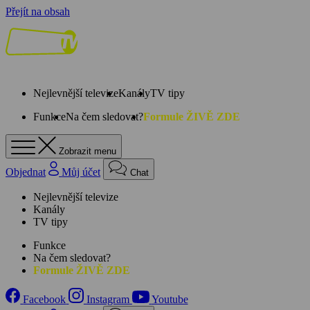
Přejít na obsah
Nejlevnější televize
Kanály
TV tipy
Funkce
Na čem sledovat?
Formule ŽIVĚ ZDE
Zobrazit menu
Objednat
Můj účet
Chat
Nejlevnější televize
Kanály
TV tipy
Funkce
Na čem sledovat?
Formule ŽIVĚ ZDE
Facebook
Instagram
Youtube