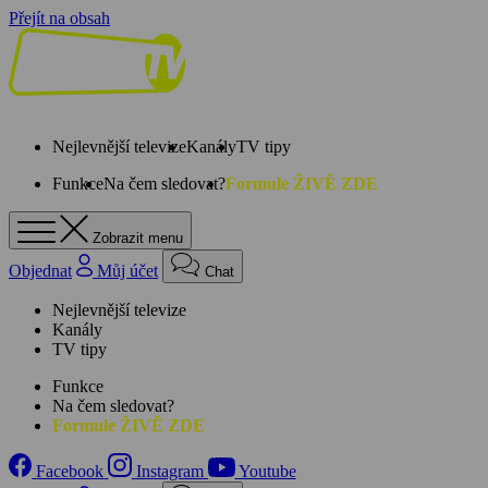
Přejít na obsah
Nejlevnější televize
Kanály
TV tipy
Funkce
Na čem sledovat?
Formule ŽIVĚ ZDE
Zobrazit menu
Objednat
Můj účet
Chat
Nejlevnější televize
Kanály
TV tipy
Funkce
Na čem sledovat?
Formule ŽIVĚ ZDE
Facebook
Instagram
Youtube