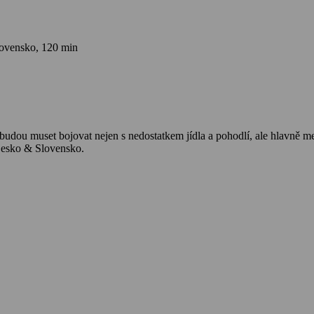
lovensko, 120 min
é budou muset bojovat nejen s nedostatkem jídla a pohodlí, ale hlavn
Česko & Slovensko.