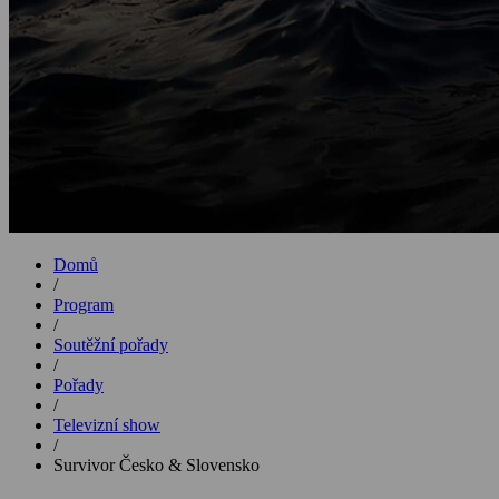
Domů
/
Program
/
Soutěžní pořady
/
Pořady
/
Televizní show
/
Survivor Česko & Slovensko