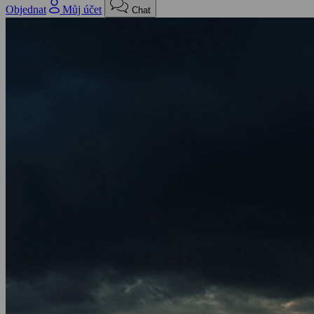
Objednat
Můj účet
Chat