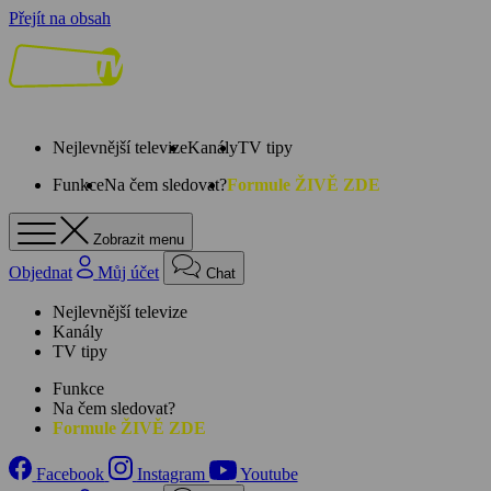
Přejít na obsah
Nejlevnější televize
Kanály
TV tipy
Funkce
Na čem sledovat?
Formule ŽIVĚ ZDE
Zobrazit menu
Objednat
Můj účet
Chat
Nejlevnější televize
Kanály
TV tipy
Funkce
Na čem sledovat?
Formule ŽIVĚ ZDE
Facebook
Instagram
Youtube