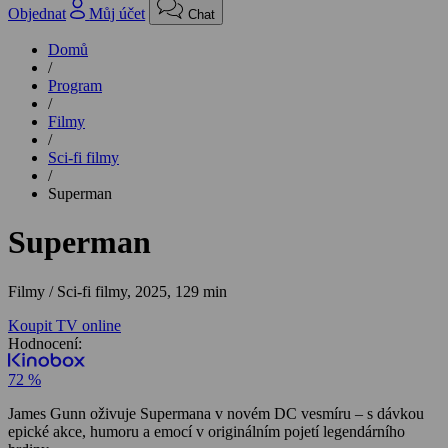
Objednat
Můj účet
Chat
Domů
/
Program
/
Filmy
/
Sci-fi filmy
/
Superman
Superman
Filmy / Sci-fi filmy,
2025, 129 min
Koupit TV online
Hodnocení:
72 %
James Gunn oživuje Supermana v novém DC vesmíru – s dávkou
epické akce, humoru a emocí v originálním pojetí legendárního