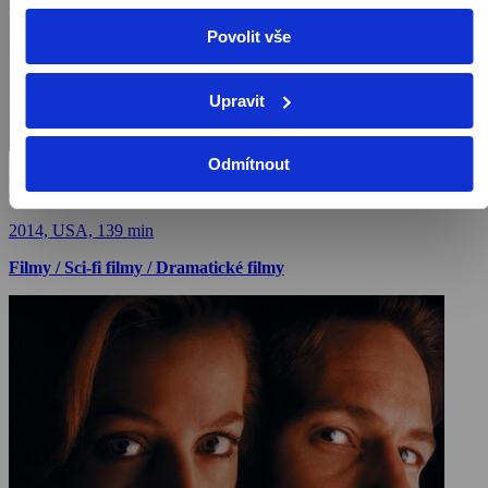
Povolit vše
Upravit
Odmítnout
Divergence
2014, USA, 139 min
Filmy / Sci-fi filmy / Dramatické filmy