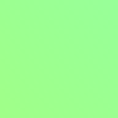
Špionáž
2013, USA, Francie, 120 min
Filmy / Krimi filmy / Thrillery / Dramatické filmy