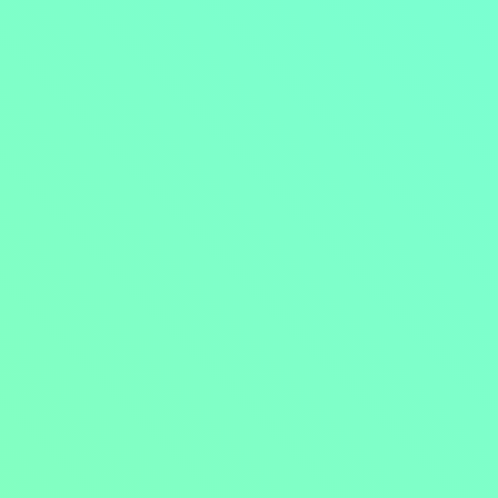
Přejít na obsah
Nejlevnější televize
Kanály
TV tipy
Funkce
Na čem sledovat?
Formule ŽIVĚ ZDE
Zobrazit menu
Objednat
Můj účet
Chat
Nejlevnější televize
Kanály
TV tipy
Funkce
Na čem sledovat?
Formule ŽIVĚ ZDE
Facebook
Instagram
Youtube