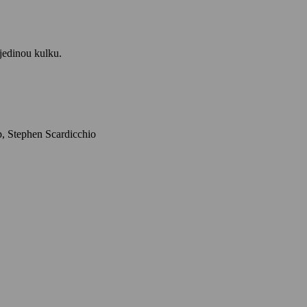
jedinou kulku.
Herci: Alban Lenoir, Nicolas Duvauchelle, Rod Paradot, Ramzy Bedia, Stéfi Celma, Arthur Aspaturian, Sébastien Lalanne, Alexandre Philip, Stephen Scardicchio