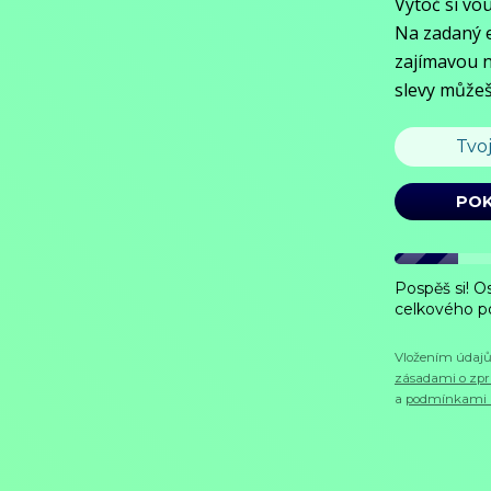
Hodnocení:
66 %
Geniálního mechanika s kriminální minulostí obviní z vraždy. Aby dok
Zobrazit více
Režie: Morgan S. Dalibert, Thierry Mauvoisin, Guillaume Pierret
Zobrazit více
Pořad aktuálně není v nabídce