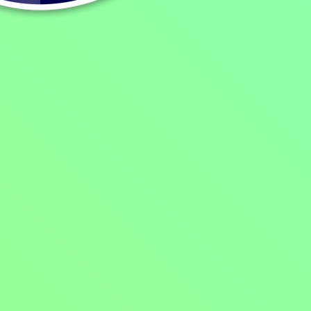
Menu
2022, USA, 108 min
Filmy / Komedie / Krimi filmy / Thrillery