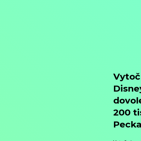
Objednat
Můj účet
Chat
Domů
/
Program
/
Filmy
/
Krimi filmy
/
Thrillery
/
Akční filmy
/
Dramatické filmy
/
Stratená guľka
Stratená guľka
Filmy / Krimi filmy / Thrillery / Akční filmy / Dramatické filmy,
2020,
Koupit TV online