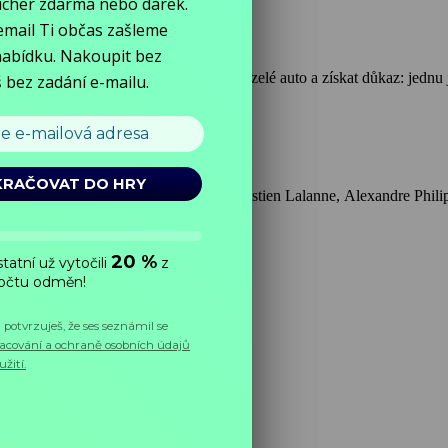
ázal svoji nevinu, musí vystopovat zmizelé auto a získat důkaz: jednu 