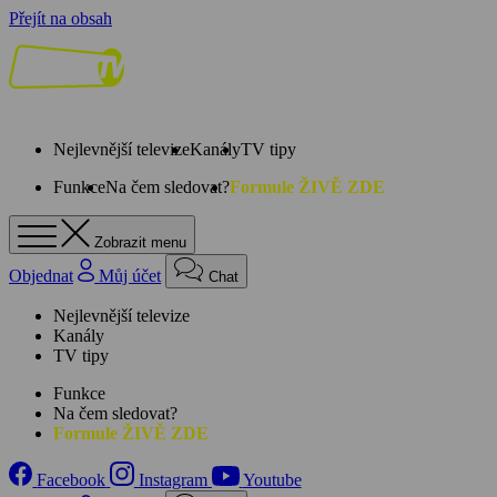
Přejít na obsah
Nejlevnější televize
Kanály
TV tipy
Funkce
Na čem sledovat?
Formule ŽIVĚ ZDE
Zobrazit menu
Objednat
Můj účet
Chat
Nejlevnější televize
Kanály
TV tipy
Funkce
Na čem sledovat?
Formule ŽIVĚ ZDE
Facebook
Instagram
Youtube