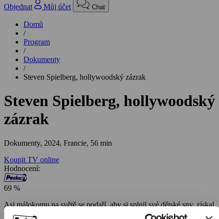
Objednat
Můj účet
Chat
Domů
/
Program
/
Dokumenty
/
Steven Spielberg, hollywoodský zázrak
Steven Spielberg, hollywoodský
zázrak
Dokumenty,
2024, Francie, 56 min
Koupit TV online
Hodnocení:
69 %
Asi málokomu na světě se podaří, aby si splnil své dětské sny, získal
za to pohádkové jmění a ohromující slávu. Stevenu Spielbergovi se