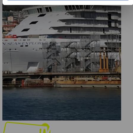
Gianpiera Laviniho je to náročný úkol. Nesprávně navržený lodní
šroub může vyvolat jev nazývaný kavitace, při němž se tvoří malé
bubliny vodní páry za lopatkami šroubu. Když prasknou, vysílají
rázové vlny směrem k trupu a ty jsou hlavní příčinou nepříjemných
vibrací. Lavini navrhl použít dva obří šestilopatkové lodní šrouby.
Jejich ulití bylo náročné. Tímto úkolem byla pověřena nizozemská
firma. Na každý z nich je použito 30 tun bronzové taveniny. Jakmile
se roztavený bronz nalije do formy, trvá to tři týdny, nežli zchladne.
Potom brusiči obrousí tuny bronzu, aby docílili dokonalého tvaru.
Jako u každé osobní lodi je prioritou bezpečnost. Jedním z
největších rizik je požár. Po katastrofách, jakou byl i v roce 1990
požár na palubě trajektu Scandinavian Star, při němž zahynulo 159
lidí, úřady zavedly přísnější předpisy. Explorer musí splňovat nový
standard zavedený roku 2010, který má název Safe Return to Port,
tedy Bezpečný návrat do přístavu. Loď je rozdělena na tzv.
kompartmenty, což jsou vodotěsná oddělení. Propukne-li požár,
automaticky se zavřou protipožární dveře a protipožární systém by
měl pla