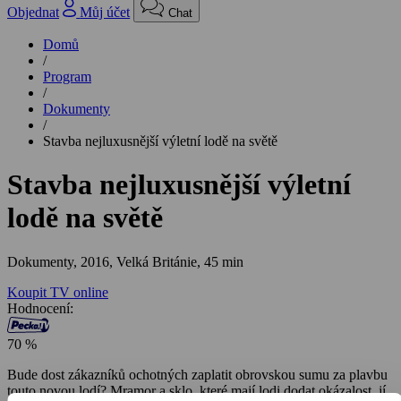
Objednat
Můj účet
Chat
Domů
/
Program
/
Dokumenty
/
Stavba nejluxusnější výletní lodě na světě
Stavba nejluxusnější výletní
lodě na světě
Dokumenty,
2016, Velká Británie, 45 min
Koupit TV online
Hodnocení:
70 %
Bude dost zákazníků ochotných zaplatit obrovskou sumu za plavbu
touto novou lodí? Mramor a sklo, které mají lodi dodat okázalost, jí