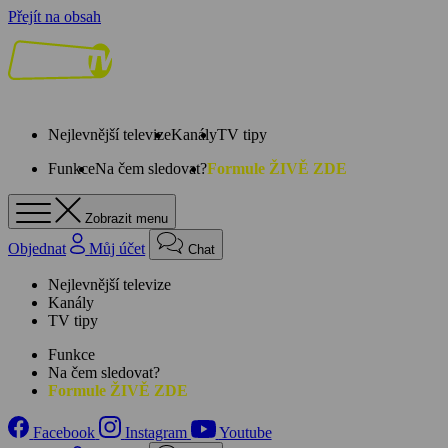
Přejít na obsah
Nejlevnější televize
Kanály
TV tipy
Funkce
Na čem sledovat?
Formule ŽIVĚ ZDE
Zobrazit menu
Objednat
Můj účet
Chat
Nejlevnější televize
Kanály
TV tipy
Funkce
Na čem sledovat?
Formule ŽIVĚ ZDE
Facebook
Instagram
Youtube