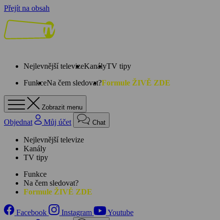
Přejít na obsah
Nejlevnější televize
Kanály
TV tipy
Funkce
Na čem sledovat?
Formule ŽIVĚ ZDE
Zobrazit menu
Objednat
Můj účet
Chat
Nejlevnější televize
Kanály
TV tipy
Funkce
Na čem sledovat?
Formule ŽIVĚ ZDE
Facebook
Instagram
Youtube