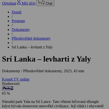
Objednat
Můj účet
Chat
Domů
/
Program
/
Dokumenty
/
Přírodovědné dokumenty
/
Srí Lanka – levharti z Yaly
Srí Lanka – levharti z Yaly
Dokumenty / Přírodovědné dokumenty,
2023, 43 min
Koupit TV online
Hodnocení:
65 %
Národní park Yala na Srí Lance. Tato větrem bičovaná džungle
kdysi bývala domovem starověké civilizace. Její vládci i obyvatelé