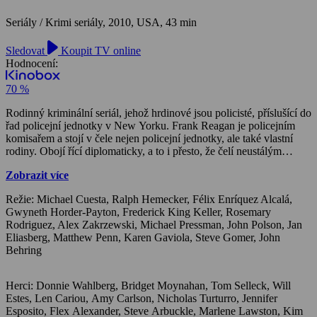
Seriály / Krimi seriály,
2010, USA, 43 min
Sledovat
Koupit TV online
Hodnocení:
70 %
Rodinný kriminální seriál, jehož hrdinové jsou policisté, příslušící do
řad policejní jednotky v New Yorku. Frank Reagan je policejním
komisařem a stojí v čele nejen policejní jednotky, ale také vlastní
rodiny. Obojí řící diplomaticky, a to i přesto, že čelí neustálým
obviněním za své politicky netaktní chování a vlastní rodina mu také
Zobrazit více
přidává vrásky na čele. Frankův nejstarší syn Danny je zdrojem
pýchy, ale také starostí. Ostřílený detektiv, muž od rodiny a veterán
Režie: Michael Cuesta, Ralph Hemecker, Félix Enríquez Alcalá,
války v Iráku, občas používá pochybnou taktiku k řešení problémů.
Gwyneth Horder-Payton, Frederick King Keller, Rosemary
Jediná žena Reganovy rodiny, Erin, je asistentkou návladního a také
Rodriguez, Alex Zakrzewski, Michael Pressman, John Polson, Jan
matkou samoživitelkou, která se pohledem práva dívá nejen na své
Eliasberg, Matthew Penn, Karen Gaviola, Steve Gomer, John
sourozence, ale i otce. Jamie, nejmladší z Reaganů, čerstvý
Behring
absolvent práv na Harvardu a rodinné zlatíčko, se rozhodne
neporušit rodinnou tradici a odmítne lukrativní právní pozici, aby se
přidal do policejních řad. Jamieho život nabírá na obrátkách v
Herci: Donnie Wahlberg, Bridget Moynahan, Tom Selleck, Will Estes, Len Cariou, Amy Carlson, Nicholas Turturro, Jennifer Esposito, Flex Alexander, Steve Arbuckle, Marlene Lawston, Kim Roberts, Andrea Roth, Jennifer Butler, Mark Lotito, Bruce Altman, John Rue, Robert John Burke, Dominic Chianese, Waleed Zuaiter, Michael Rispoli, David Aaron Baker, Peter Gerety, Bobby Cannavale, Francis Capra, Maximino Arciniega, Scott Cohen, Michelle Krusiec, Jessica Collins, Toby Leonard Moore, Caitlin Fitzgerald, Gary Basaraba, Gloria Votsis, Paige Turco, Christine Evangelista, Olek Krupa, Robert Clohessy, Sam Robards, Paweł Szajda, Ryann Shane, James Preston,
momentě, kdy je mu nabídnuta účast na utajeném vyšetřování, o
kterém neví nic ani jeho vlastní otec.(oficiální text distributora)