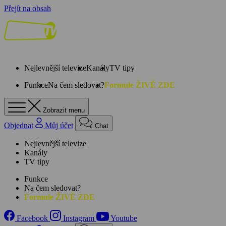
Přejít na obsah
Nejlevnější televize
Kanály
TV tipy
Funkce
Na čem sledovat?
Formule ŽIVĚ ZDE
Zobrazit menu
Objednat
Můj účet
Chat
Nejlevnější televize
Kanály
TV tipy
Funkce
Na čem sledovat?
Formule ŽIVĚ ZDE
Facebook
Instagram
Youtube