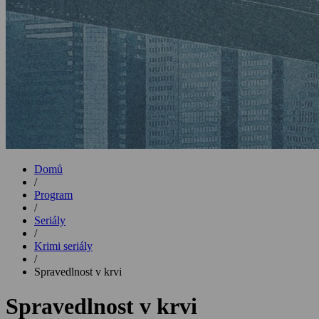
Domů
/
Program
/
Seriály
/
Krimi seriály
/
Spravedlnost v krvi
Spravedlnost v krvi