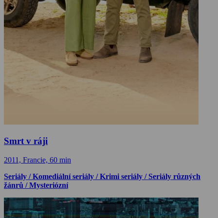
Smrt v ráji
2011, Francie, 60 min
Seriály / Komediální seriály / Krimi seriály / Seriály různých
žánrů / Mysteriózní