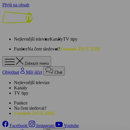
Přejít na obsah
Nejlevnější televize
Kanály
TV tipy
Funkce
Na čem sledovat?
Formule ŽIVĚ ZDE
Zobrazit menu
Objednat
Můj účet
Chat
Nejlevnější televize
Kanály
TV tipy
Funkce
Na čem sledovat?
Formule ŽIVĚ ZDE
Facebook
Instagram
Youtube