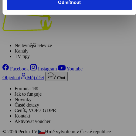
ktorej tiež hľadá odpustenie. Ona však o jeho poklesku už dlhšie
Odmítnout
vie.
Pořad aktuálně není v nabídce
Nejlevnější televize
Kanály
TV tipy
Facebook
Instagram
Youtube
Objednat
Můj účet
Chat
Formula 1®
Jak to funguje
Novinky
Časté dotazy
Ceník, VOP a GDPR
Kontakt
Aktivovat voucher
© 2026 Pecka.TV
Hrdě vytvořeno v České republice