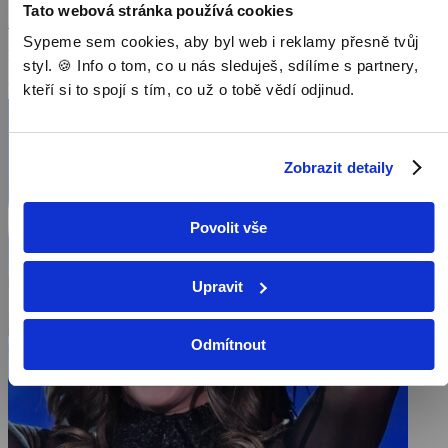
junioři, nejlepší kolektivy a deset nejlepších sportovců roku 2025,
Tato webová stránka používá cookies
Zobrazit více
včetně držitele titulu Legenda roku a ocenění za oddanost sportu.
Galavečerem provede Daniela Brzobohatá, o hudební doprovod se
Sypeme sem cookies, aby byl web i reklamy přesně tvůj
Režie: J. Fronc
postará Pavol Habera s kapelou Team.
styl. 🍪 Info o tom, co u nás sleduješ, sdílíme s partnery,
Pořad aktuálně není v nabídce
kteří si to spojí s tím, co už o tobě vědí odjinud.
Zobrazit detaily
Povolit vše
Upravit
Odmítnout