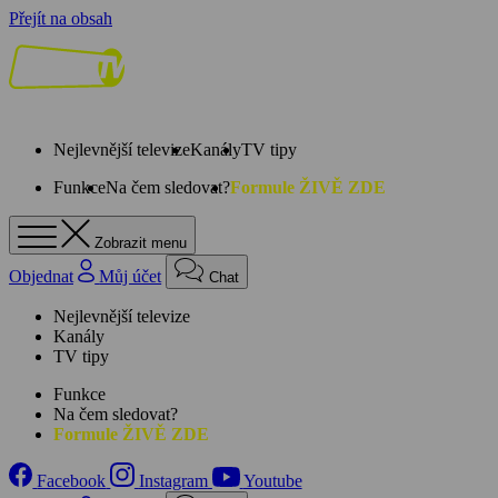
Přejít na obsah
Nejlevnější televize
Kanály
TV tipy
Funkce
Na čem sledovat?
Formule ŽIVĚ ZDE
Zobrazit menu
Objednat
Můj účet
Chat
Nejlevnější televize
Kanály
TV tipy
Funkce
Na čem sledovat?
Formule ŽIVĚ ZDE
Facebook
Instagram
Youtube