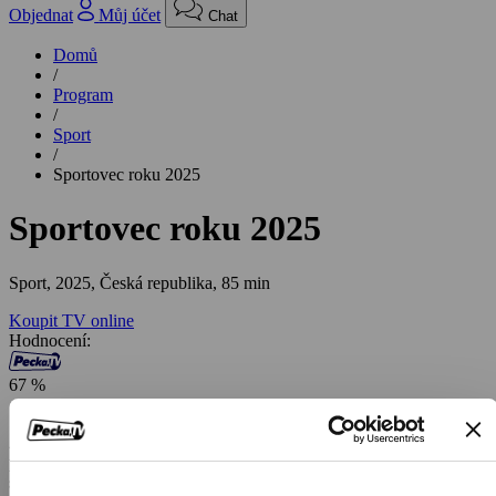
Objednat
Můj účet
Chat
Domů
/
Program
/
Sport
/
Sportovec roku 2025
Sportovec roku 2025
Sport,
2025, Česká republika, 85 min
Koupit TV online
Hodnocení:
67 %
Slavnostní vyhlášení prestižní novinářské ankety Sportovec roku
2025 oslaví letos svůj 67. ročník. Přímý přenos galavečera z
pražského hotelu Hilton přivítá nejlepší současné sportovce i
sportovní legendy České republiky. Oceněni budou tři nejúspěšnější