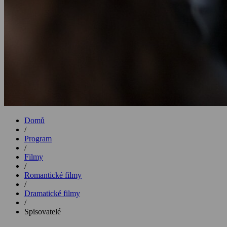
Domů
/
Program
/
Filmy
/
Romantické filmy
/
Dramatické filmy
/
Spisovatelé