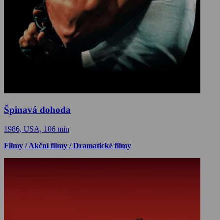
Špinavá dohoda
1986, USA, 106 min
Filmy / Akční filmy / Dramatické filmy