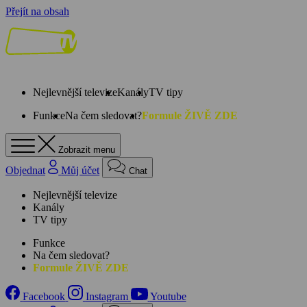
Přejít na obsah
Nejlevnější televize
Kanály
TV tipy
Funkce
Na čem sledovat?
Formule ŽIVĚ ZDE
Zobrazit menu
Objednat
Můj účet
Chat
Nejlevnější televize
Kanály
TV tipy
Funkce
Na čem sledovat?
Formule ŽIVĚ ZDE
Facebook
Instagram
Youtube