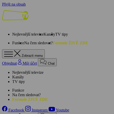
Přejít na obsah
Nejlevnější televize
Kanály
TV tipy
Funkce
Na čem sledovat?
Formule ŽIVĚ ZDE
Zobrazit menu
Objednat
Můj účet
Chat
Nejlevnější televize
Kanály
TV tipy
Funkce
Na čem sledovat?
Formule ŽIVĚ ZDE
Facebook
Instagram
Youtube