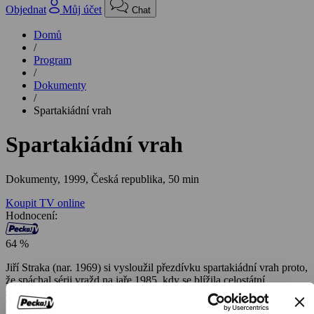
Objednat
Můj účet
Chat
Domů
/
Program
/
Dokumenty
/
Spartakiádní vrah
Spartakiádní vrah
Dokumenty,
1999, Česká republika, 50 min
Koupit TV online
Hodnocení:
64 %
Jiří Straka (nar. 1969) si vysloužil přezdívku spartakiádní vrah proto,
že spáchal sérii vražd na jaře 1985, kdy se blížila celostátní
spartakiáda. Výsledky několikatýdenního pátrání byly skličující.
Všechno, co se o vrahovi vědělo, bylo, že útočí s neúhybnou