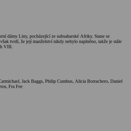
í dámy Liny, pocházející ze subsaharské Afriky. Stane se
šak tvrdí, že její manželství nikdy nebylo naplněno, takže je stále
h VIII.
Cerqueira, Georgie Henley, Angus Imrie, Alexandra Moen, Harriet Walter, Mamadou Doumbia, Patrick Gibson, Kenneth Cranham, Luka Peros, Fra Fee