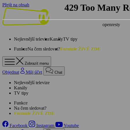
Přejít na obsah
Nejlevnější televize
Kanály
TV tipy
Funkce
Na čem sledovat?
Formule ŽIVĚ ZDE
Zobrazit menu
Objednat
Můj účet
Chat
Nejlevnější televize
Kanály
TV tipy
Funkce
Na čem sledovat?
Formule ŽIVĚ ZDE
Facebook
Instagram
Youtube