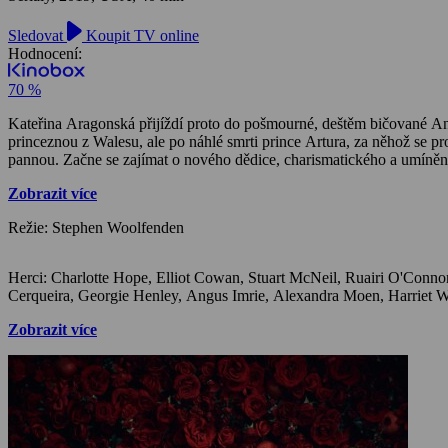
Sledovat
Koupit TV online
Hodnocení:
70 %
Kateřina Aragonská přijíždí proto do pošmourné, deštěm bičované A
princeznou z Walesu, ale po náhlé smrti prince Artura, za něhož se pro
pannou. Začne se zajímat o nového dědice, charismatického a umíněnéh
Zobrazit více
Režie: Stephen Woolfenden
Herci: Charlotte Hope, Elliot Cowan, Stuart McNeil, Ruairi O'Connor, Richard Pepper, Alan McKenna, Bradley Birkholz, Olly Rix, Laura Carmichael, Jack Baggs, Philip Cumbus, Alicia Borrachero, Daniel
Zobrazit více