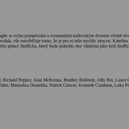
nglie se svým pompézním a rozmanitým královským dvorem včetně dvorn
vdala, vše nasvědčuje tomu, že je pro ni trůn navždy ztracen. Kateřina v
o prince Jindřicha, který bude jednoho dne vládnout jako král Jindřic