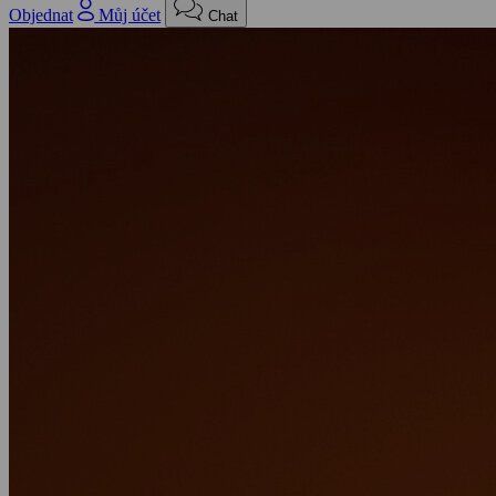
Objednat
Můj účet
Chat