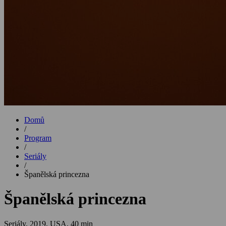
Domů
/
Program
/
Seriály
/
Španělská princezna
Španělská princezna
Seriály,
2019, USA, 40 min