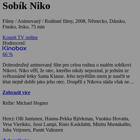
Sobík Niko
Filmy / Animovaný / Rodinné filmy,
2008, Německo, Dánsko,
Finsko, Irsko, 75 min
Koupit TV online
Hodnocení:
66 %
Dobrodružný animovaný film pro celou rodinu o malém sobíkovi
Nikovi. Niko věří, že otec, kterého nikdy nepoznal, je jedním ze
světoznámé letky Santa Klause. Jeho největším snem je naučit se
létat stejně dobře jako jeho otec. Dospělí z Nikova stáda však nemají
pro sobíkův talent nejmenší pochopení a děti se mu smějí. Vlastně
Zobrazit více
vůbec nikdo nevěří, že jeho otec je mezinárodní hvězda. Jediný, kdo
ho podporuje a věří mu, je neohrabaná veverka jménem Julius. Přes
Režie: Michael Hegner
přísné zákazy stáda se Niko rozhodne nacvičovat svůj let na kopci,
na němž hrozí útok hladových vlků. Při jeho smůle ho samozřejmě
vlci zbystří a celé stádo se musí vydat hledat nový úkryt. Niko se cítí
Herci: Olli Jantunen, Hannu-Pekka Björkman, Vuokko Hovatta,
provinile, a proto opustí stádo, svou matku i kamarádku Sagu a
Vesa Vierikko, Jussi Lampi, Risto Kaskilahti, Minttu Mustakallio,
společně s Juliem se vydá na dalekou cestu za svým otcem…
Juha Veijonen, Puntti Valtonen