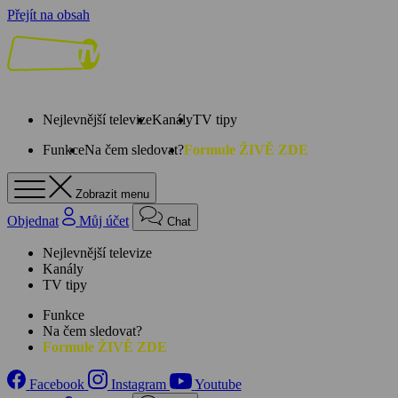
Přejít na obsah
Nejlevnější televize
Kanály
TV tipy
Funkce
Na čem sledovat?
Formule ŽIVĚ ZDE
Zobrazit menu
Objednat
Můj účet
Chat
Nejlevnější televize
Kanály
TV tipy
Funkce
Na čem sledovat?
Formule ŽIVĚ ZDE
Facebook
Instagram
Youtube