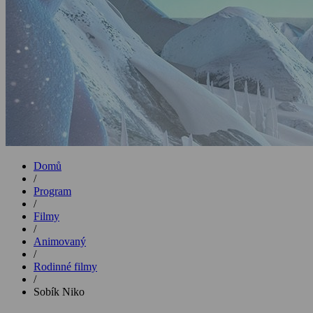
Domů
/
Program
/
Filmy
/
Animovaný
/
Rodinné filmy
/
Sobík Niko