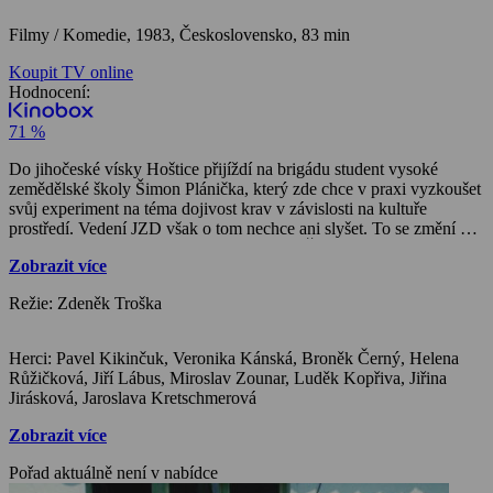
Filmy / Komedie,
1983, Československo, 83 min
Koupit TV online
Hodnocení:
71 %
Do jihočeské vísky Hoštice přijíždí na brigádu student vysoké
zemědělské školy Šimon Plánička, který zde chce v praxi vyzkoušet
svůj experiment na téma dojivost krav v závislosti na kultuře
prostředí. Vedení JZD však o tom nechce ani slyšet. To se změní v
okamžiku, kdy se po vesnici rozkřikne, že Šimon je synem předsedy
Zobrazit více
krajské zemědělské správy…
Režie: Zdeněk Troška
Herci: Pavel Kikinčuk, Veronika Kánská, Broněk Černý, Helena
Růžičková, Jiří Lábus, Miroslav Zounar, Luděk Kopřiva, Jiřina
Jirásková, Jaroslava Kretschmerová
Zobrazit více
Pořad aktuálně není v nabídce