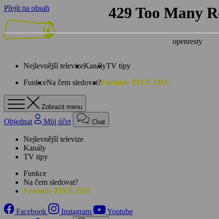
Přejít na obsah
Nejlevnější televize
Kanály
TV tipy
Funkce
Na čem sledovat?
Formule ŽIVĚ ZDE
Zobrazit menu
Objednat
Můj účet
Chat
Nejlevnější televize
Kanály
TV tipy
Funkce
Na čem sledovat?
Formule ŽIVĚ ZDE
Facebook
Instagram
Youtube