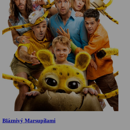
Bláznivý Marsupilami