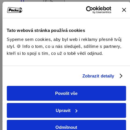
Objednat
Můj účet
Chat
Domů
/
Program
/
Tato webová stránka používá cookies
Dokumenty
Sypeme sem cookies, aby byl web i reklamy přesně tvůj
/
Skvělý dr. Pol a velké finále
styl. 🍪 Info o tom, co u nás sleduješ, sdílíme s partnery,
kteří si to spojí s tím, co už o tobě vědí odjinud.
Skvělý dr. Pol a velké finále
Dokumenty,
2024, 43 min
Zobrazit detaily
Koupit TV online
Povolit vše
Dr. Pol, Diane a Charles vzpomínají na neuvěřitelných dvacet čtyři
sezón seriálu a dělí se o nejlepší momenty a osobní postřehy. Svižný
výlet do vzpomínek, plný život zachraňujících zákroků a rodinných
milníků, přiblíží všechny vzestupy a pády, krev, pot a slzy, které
Upravit
jsme s oblíbeným týmem veterinářů po všechny ty roky sdíleli.
Zobrazit více
Odmítnout
Pořad aktuálně není v nabídce