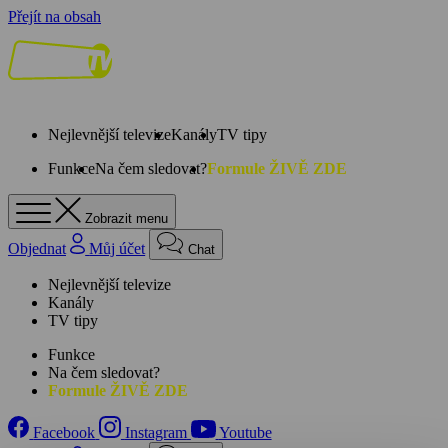
Přejít na obsah
Nejlevnější televize
Kanály
TV tipy
Funkce
Na čem sledovat?
Formule ŽIVĚ ZDE
Zobrazit menu
Objednat
Můj účet
Chat
Nejlevnější televize
Kanály
TV tipy
Funkce
Na čem sledovat?
Formule ŽIVĚ ZDE
Facebook
Instagram
Youtube