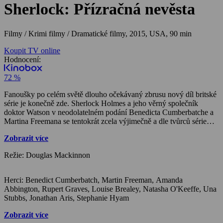
Sherlock: Přízračná nevěsta
Filmy / Krimi filmy / Dramatické filmy,
2015, USA, 90 min
Koupit TV online
Hodnocení:
72 %
Fanoušky po celém světě dlouho očekávaný zbrusu nový díl britské
série je konečně zde. Sherlock Holmes a jeho věrný společník
doktor Watson v neodolatelném podání Benedicta Cumberbatche a
Martina Freemana se tentokrát zcela výjimečně a dle tvůrců série
naposledy ocitají na stopě zločinu v kulisách viktoriánského
Zobrazit více
Londýna konce 19. století. Tedy v prostředí a době, kam
dobrodružství slavného detektiva původně umístil praotec celého
Režie: Douglas Mackinnon
fenoménu, Sir Arthur Conan Doyle. Jak prosté.
Herci: Benedict Cumberbatch, Martin Freeman, Amanda
Abbington, Rupert Graves, Louise Brealey, Natasha O'Keeffe, Una
Stubbs, Jonathan Aris, Stephanie Hyam
Zobrazit více