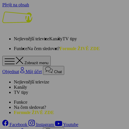
Přejít na obsah
Nejlevnější televize
Kanály
TV tipy
Funkce
Na čem sledovat?
Formule ŽIVĚ ZDE
Zobrazit menu
Objednat
Můj účet
Chat
Nejlevnější televize
Kanály
TV tipy
Funkce
Na čem sledovat?
Formule ŽIVĚ ZDE
Facebook
Instagram
Youtube