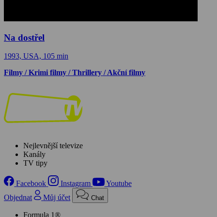
Na dostřel
1993, USA, 105 min
Filmy / Krimi filmy / Thrillery / Akční filmy
Nejlevnější televize
Kanály
TV tipy
Facebook
Instagram
Youtube
Objednat
Můj účet
Chat
Formula 1®