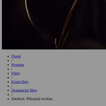
Domů
/
Program
/
Filmy
/
Krimi filmy
/
Dramatické filmy
/
Sherlock: Přízračná nevěsta