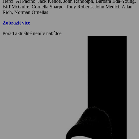
Herci: Al Pacino, Jack Kehoe, John Randolph, Barbara Eda-Young,
Sidney Lumet ve filmu využil více než stovku newyorských lokací a
Biff McGuire, Cornelia Sharpe, Tony Roberts, John Medici, Allan
ukázal s výjimkou Staten Islandu prakticky všechny newyorské
Rich, Norman Ornellas
městské části. Kladný divácký ohlas filmu měl za následek vznik
stejnojmenného televizního seriálu (1976-77), na němž se však
Zobrazit více
nikdo z původních tvůrců nepodílel.
Pořad aktuálně není v nabídce