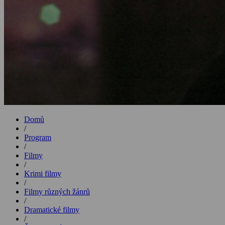
Domů
/
Program
/
Filmy
/
Krimi filmy
/
Filmy různých žánrů
/
Dramatické filmy
/