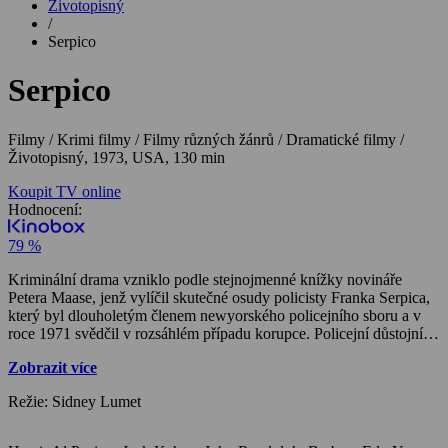
Životopisný
/
Serpico
Serpico
Filmy / Krimi filmy / Filmy různých žánrů / Dramatické filmy /
Životopisný,
1973, USA, 130 min
Koupit TV online
Hodnocení:
79 %
Kriminální drama vzniklo podle stejnojmenné knížky novináře
Petera Maase, jenž vylíčil skutečné osudy policisty Franka Serpica,
který byl dlouholetým členem newyorského policejního sboru a v
roce 1971 svědčil v rozsáhlém případu korupce. Policejní důstojník,
který neváhá ani na okamžik a postaví se vlastním druhům, i když
Zobrazit více
velmi dobře ví, že bude terčem jejich pomsty, patří k nejlepším
hereckým kreacím Al Pacina (znamenal pro něho druhou v dlouhé
Režie: Sidney Lumet
řadě osmi oscarových nominací). Jeho neokázalé herectví působí
přirozeně v souboru vesměs málo známých představitelů podobného
založení a rovněž souzní s realistickým režijním pojetím. Režisér