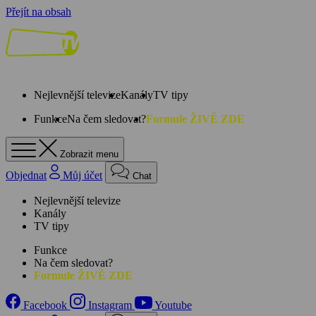
Přejít na obsah
Nejlevnější televize
Kanály
TV tipy
Funkce
Na čem sledovat?
Formule ŽIVĚ ZDE
Zobrazit menu
Objednat
Můj účet
Chat
Nejlevnější televize
Kanály
TV tipy
Funkce
Na čem sledovat?
Formule ŽIVĚ ZDE
Facebook
Instagram
Youtube