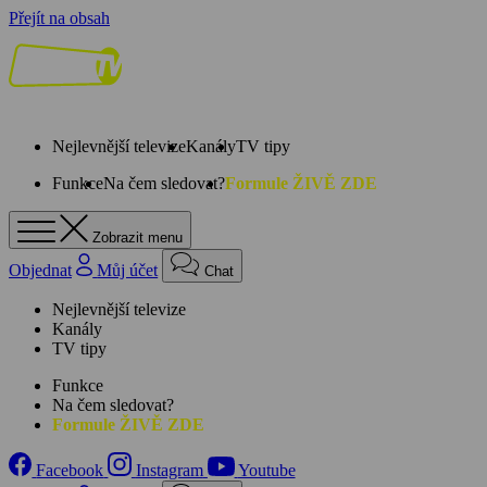
Přejít na obsah
Nejlevnější televize
Kanály
TV tipy
Funkce
Na čem sledovat?
Formule ŽIVĚ ZDE
Zobrazit menu
Objednat
Můj účet
Chat
Nejlevnější televize
Kanály
TV tipy
Funkce
Na čem sledovat?
Formule ŽIVĚ ZDE
Facebook
Instagram
Youtube