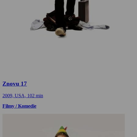
Znovu 17
2009, USA, 102 min
Filmy / Komedie