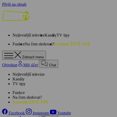
Přejít na obsah
Nejlevnější televize
Kanály
TV tipy
Funkce
Na čem sledovat?
Formule ŽIVĚ ZDE
Zobrazit menu
Objednat
Můj účet
Chat
Nejlevnější televize
Kanály
TV tipy
Funkce
Na čem sledovat?
Formule ŽIVĚ ZDE
Facebook
Instagram
Youtube