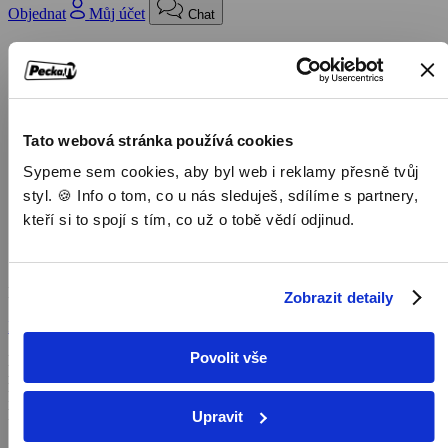
Objednat
Můj účet
Chat
Domů
/
Program
/
Dokumenty
/
Tato webová stránka používá cookies
Seminaristi v rôznych kútoch sveta
Sypeme sem cookies, aby byl web i reklamy přesně tvůj
styl. 🍪 Info o tom, co u nás sleduješ, sdílíme s partnery,
Seminaristi v rôznych kútoch
kteří si to spojí s tím, co už o tobě vědí odjinud.
sveta
Dokumenty,
2023, 30 min
Zobrazit detaily
Koupit TV online
Povolit vše
Dokument je krásnou mozaikou výpovedí šiestich seminaristov z
rôznych častí sveta. Podelia sa s nami o svoju duchovnú motiváciu,
ktorá ich viedla k tomu, aby zasvätili svoje životy službe ako
katolícki kňazi. Film je plný nádeje, že sú v Cirkvi stále odvážni
Upravit
mladí muži, ktorí odovzdali svoje životy Kristovi.