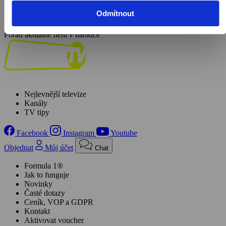
Zobrazit více
Odmítnout
Režie: Maciej Bruno Sosnowski
Pořad aktuálně není v nabídce
Nejlevnější televize
Kanály
TV tipy
Facebook
Instagram
Youtube
Objednat
Můj účet
Chat
Formula 1®
Jak to funguje
Novinky
Časté dotazy
Ceník, VOP a GDPR
Kontakt
Aktivovat voucher