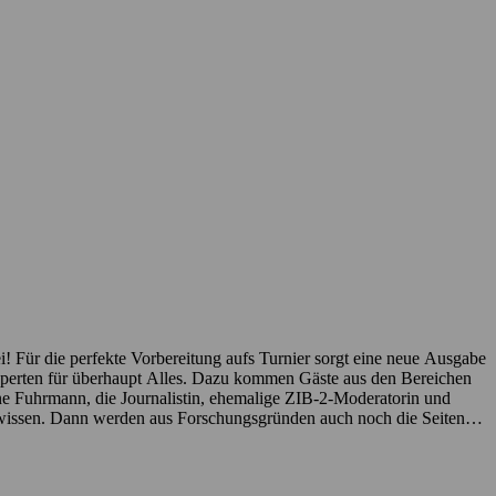
i! Für die perfekte Vorbereitung aufs Turnier sorgt eine neue Ausgabe
perten für überhaupt Alles. Dazu kommen Gäste aus den Bereichen
e Fuhrmann, die Journalistin, ehemalige ZIB-2-Moderatorin und
hwissen. Dann werden aus Forschungsgründen auch noch die Seiten
angelt es wahrlich nicht: Wie bereitet sich das ÖFB-Team in den
d was darf das Nationalteam kulinarisch erwarten? Gespielte Witze,