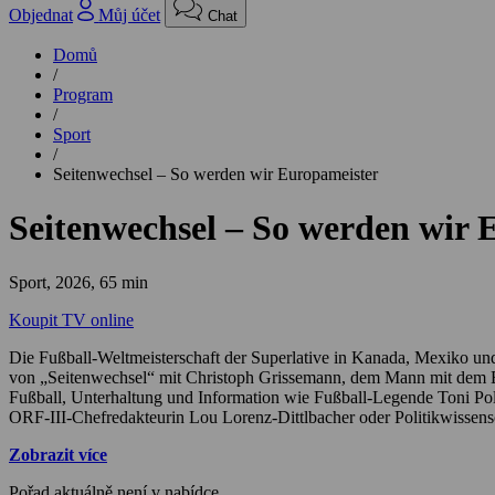
Objednat
Můj účet
Chat
Domů
/
Program
/
Sport
/
Seitenwechsel – So werden wir Europameister
Seitenwechsel – So werden wir 
Sport,
2026, 65 min
Koupit TV online
Die Fußball-Weltmeisterschaft der Superlative in Kanada, Mexiko und 
von „Seitenwechsel“ mit Christoph Grissemann, dem Mann mit dem B
Fußball, Unterhaltung und Information wie Fußball-Legende Toni Po
ORF-III-Chefredakteurin Lou Lorenz-Dittlbacher oder Politikwissen
gewechselt und es wird ausgelotet, ob Schmähbrüder besser kicken 
Zobrazit více
USA auf die Spiele vor? Was haben Prohaska, Polster & Co seinerzei
das große Torwandschießen und ein mitreißendes Schlusslied von Herb
Pořad aktuálně není v nabídce