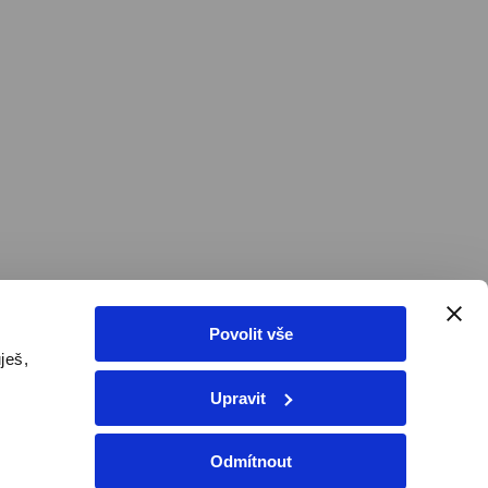
Povolit vše
ješ,
Upravit
tivovat voucher
Odmítnout