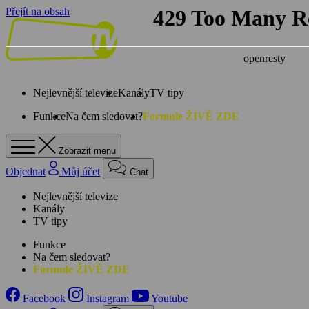
Přejít na obsah
Nejlevnější televize
Kanály
TV tipy
Funkce
Na čem sledovat?
Formule ŽIVĚ ZDE
Zobrazit menu
Objednat
Můj účet
Chat
Nejlevnější televize
Kanály
TV tipy
Funkce
Na čem sledovat?
Formule ŽIVĚ ZDE
Facebook
Instagram
Youtube