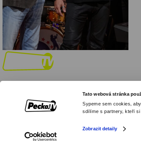
Tato webová stránka použ
Facebook
Instagram
Youtube
Sypeme sem cookies, aby by
Objednat
Můj účet
Chat
sdílíme s partnery, kteří si
Formula
Zobrazit detaily
© 2026 Pecka.TV
Hrdě vytvořeno v České republice