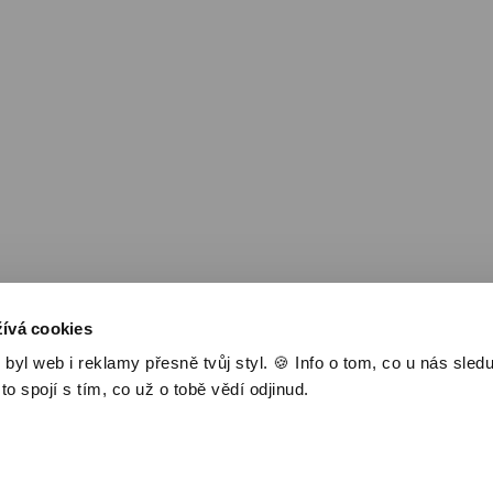
Nejlevnější televize
Kanály
TV tipy
ívá cookies
l web i reklamy přesně tvůj styl. 🍪 Info o tom, co u nás sledu
 to spojí s tím, co už o tobě vědí odjinud.
 1®
Jak to funguje
Novinky
Časté dotazy
Ceník, VOP a GDPR
Kontakt
Ak