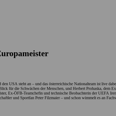
Europameister
den USA steht an – und das österreichische Nationalteam ist live dabe
lick für die Schwächen der Menschen, und Herbert Prohaska, dem Ex
lster, Ex-ÖFB-Teamchefin und technische Beobachterin der UEFA Iren
schaftler und Sportfan Peter Filzmaier – und schon wimmelt es an Fac
oder Kickerkönner besser Schmäh führen können. An brisanten Themen m
t im Teamcamp erlebt? Wer steckt eigentlich in einem Maskottchen? Un
ert Prohaska & Pete Art samt Band dürfen natürlich nicht fehlen.