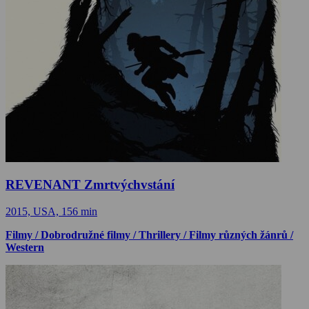
REVENANT Zmrtvýchvstání
2015, USA, 156 min
Filmy / Dobrodružné filmy / Thrillery / Filmy různých žánrů /
Western