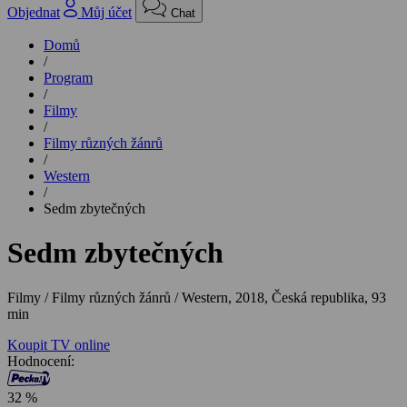
Objednat
Můj účet
Chat
Domů
/
Program
/
Filmy
/
Filmy různých žánrů
/
Western
/
Sedm zbytečných
Sedm zbytečných
Filmy / Filmy různých žánrů / Western,
2018, Česká republika, 93
min
Koupit TV online
Hodnocení:
32 %