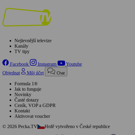
Nejlevnější televize
Kanály
TV tipy
Facebook
Instagram
Youtube
Objednat
Můj účet
Chat
Formula 1®
Jak to funguje
Novinky
Časté dotazy
Ceník, VOP a GDPR
Kontakt
Aktivovat voucher
© 2026 Pecka.TV
Hrdě vytvořeno v České republice