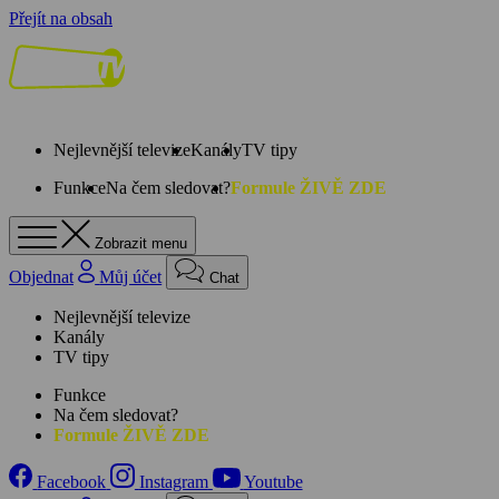
Přejít na obsah
Nejlevnější televize
Kanály
TV tipy
Funkce
Na čem sledovat?
Formule ŽIVĚ ZDE
Zobrazit menu
Objednat
Můj účet
Chat
Nejlevnější televize
Kanály
TV tipy
Funkce
Na čem sledovat?
Formule ŽIVĚ ZDE
Facebook
Instagram
Youtube