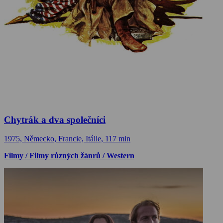
Chytrák a dva společníci
1975, Německo, Francie, Itálie, 117 min
Filmy / Filmy různých žánrů / Western