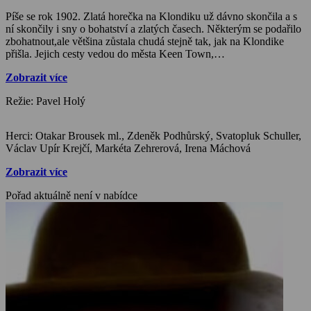
Píše se rok 1902. Zlatá horečka na Klondiku už dávno skončila a s
ní skončily i sny o bohatství a zlatých časech. Některým se podařilo
zbohatnout,ale většina zůstala chudá stejně tak, jak na Klondike
přišla. Jejich cesty vedou do města Keen Town,…
Zobrazit více
Režie: Pavel Holý
Herci: Otakar Brousek ml., Zdeněk Podhůrský, Svatopluk Schuller,
Václav Upír Krejčí, Markéta Zehrerová, Irena Máchová
Zobrazit více
Pořad aktuálně není v nabídce