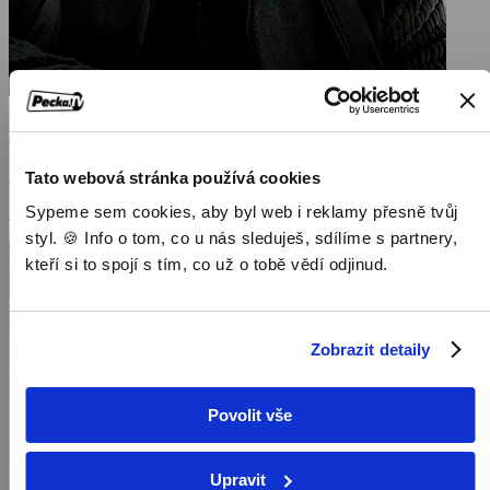
Cry Macho
2021, USA, 104 min
Tato webová stránka používá cookies
Sypeme sem cookies, aby byl web i reklamy přesně tvůj
Filmy / Filmy různých žánrů / Dramatické filmy / Western
styl. 🍪 Info o tom, co u nás sleduješ, sdílíme s partnery,
kteří si to spojí s tím, co už o tobě vědí odjinud.
Zobrazit detaily
Povolit vše
Upravit