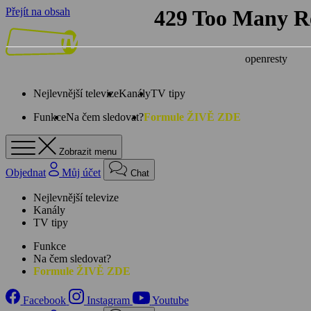
Přejít na obsah
Nejlevnější televize
Kanály
TV tipy
Funkce
Na čem sledovat?
Formule ŽIVĚ ZDE
Zobrazit menu
Objednat
Můj účet
Chat
Nejlevnější televize
Kanály
TV tipy
Funkce
Na čem sledovat?
Formule ŽIVĚ ZDE
Facebook
Instagram
Youtube