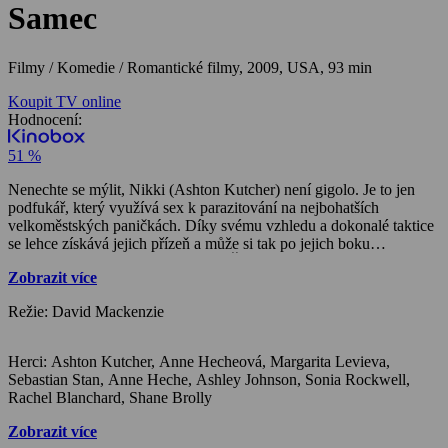
Samec
Filmy / Komedie / Romantické filmy,
2009, USA, 93 min
Koupit TV online
Hodnocení:
51 %
Nenechte se mýlit, Nikki (Ashton Kutcher) není gigolo. Je to jen
podfukář, který využívá sex k parazitování na nejbohatších
velkoměstských paničkách. Díky svému vzhledu a dokonalé taktice
se lehce získává jejich přízeň a může si tak po jejich boku
vychutnávat život na vysoké noze. Ženy mu poskytují bydlení
Zobrazit více
zdarma, dávají fantasticky drahé dárky, umožňují přístup na VIP
party a samozřejmě požadují spoustu sexu, což je Nikkiho hlavní
Režie: David Mackenzie
zbraň. Ženy se díky němu cítí mladé, krásné a spokojené. Je to
oboustarně užitečný vztah. Nickiho poslední obětí je Samantha
(Anne Hetcheová), krásná právnička ve středním věku, která mu
Herci: Ashton Kutcher, Anne Hecheová, Margarita Levieva,
dává víc, než kdokoliv dříve. Jenže Nikki potká nádhernou číšnici
Sebastian Stan, Anne Heche, Ashley Johnson, Sonia Rockwell,
Heather (Margarita Levieva). Ta ho přijde navštívit k Samantě
Rachel Blanchard, Shane Brolly
domů, když je paní domu mimo město. Heather podlehne kouzlu
domu, který pokládá za majetek Nikkiho a začne s ním hrát stejnou
Zobrazit více
hru, kterou on hraje s bohatými paničkami. Jenže když se Samantha