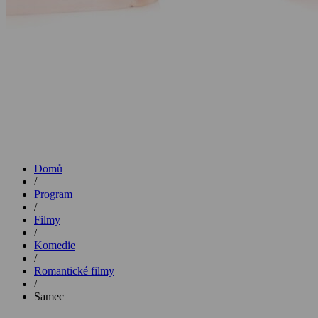
Domů
/
Program
/
Filmy
/
Komedie
/
Romantické filmy
/
Samec