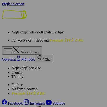
Přejít na obsah
Nejlevnější televize
Kanály
TV tipy
Funkce
Na čem sledovat?
Formule ŽIVĚ ZDE
Zobrazit menu
Objednat
Můj účet
Chat
Nejlevnější televize
Kanály
TV tipy
Funkce
Na čem sledovat?
Formule ŽIVĚ ZDE
Facebook
Instagram
Youtube