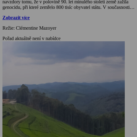
navzdory tomu, že v polovině 90. let minulého století země zažila
genocidu, při které zemřelo 800 tisíc obyvatel státu. V současnosti
se pod vedením prezidenta Paula Kagemeho Rwanda vypracovala
Zobrazit více
ve velmi oblíbenou luxusní turistickou destinací a přitahuje
zahraniční investory z celého světa. Na druhou stranu za současnou
Režie: Clémentine Mazoyer
situací stojí přísná domácí politika, která tvrdě trestá nejen pachatele
trestných činů, ale postihuje i opozici a nezávislé novináře.
Pořad aktuálně není v nabídce