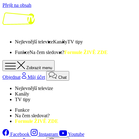
Přejít na obsah
Nejlevnější televize
Kanály
TV tipy
Funkce
Na čem sledovat?
Formule ŽIVĚ ZDE
Zobrazit menu
Objednat
Můj účet
Chat
Nejlevnější televize
Kanály
TV tipy
Funkce
Na čem sledovat?
Formule ŽIVĚ ZDE
Facebook
Instagram
Youtube