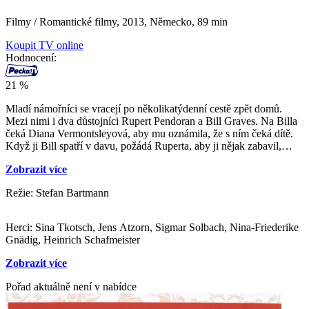
Filmy / Romantické filmy,
2013, Německo, 89 min
Koupit TV online
Hodnocení:
21 %
Mladí námořníci se vracejí po několikatýdenní cestě zpět domů.
Mezi nimi i dva důstojníci Rupert Pendoran a Bill Graves. Na Billa
čeká Diana Vermontsleyová, aby mu oznámila, že s ním čeká dítě.
Když ji Bill spatří v davu, požádá Ruperta, aby ji nějak zabavil,
nechce se s ní sejít. Rupert se s Dianou zná, kdysi chodil s její starší
Zobrazit více
sestrou Aliciou a jejich rody jsou již od 16. století znepřátelené. To
však platí jen pro jejich otce. Rupert, Alicia ani Diana žádné
Režie: Stefan Bartmann
nepřátelství necítí. Alicia je veterinářkou a již roky se svým otcem
nemluví poté, co ji vyhnal z domu, protože byla těhotná s Rupertem.
Rupert se to nikdy nedozvěděl a Alicia šla na interrupci, protože
Herci: Sina Tkotsch, Jens Atzorn, Sigmar Solbach, Nina-Friederike
chtěla studovat a s dítětem by to nezvládla. Nyní pracuje jako
Gnädig, Heinrich Schafmeister
zvěrolékařka kousek od rodného domu, aby byla nablízku své
mladší sestře. Jejich otec sir Gerald Vermontsley má nějaké finanční
Zobrazit více
potíže a pořádá hony a štvanice, které jsou zakázané, aby za to
získal peníze. To se nelíbí jeho sousedovi lordu Pendoranovi ani
Pořad aktuálně není v nabídce
Alicii, která dělá vše pro to, aby tomu zabránila… Dianě se podaří
sejít s Billem a zjistí, že se mu její těhotenství vůbec nehodí a také