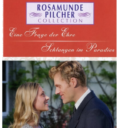
to, že ji Bill nemiluje. Rupert je každým coulem džentlmen a
rozhodne se jí pomáhat. Dokonce to zajde tak daleko, že se jejich
otcové domnívají, že dítě je Dianino a Rupertovo… Lord Pendoran
se jako první dozví, že je všechno jinak a zlobí se, že ho syn
podvedl. Jenže v té době už mezi Rupertem a Dianou vzniká
romantický vztah. Diana se tomu brání, nechce, aby s ní Rupert byl
z džentlmenství. Mezitím Gerald Vermontsley znovu pořádá štvanici
pro amerického zákazníka. Jeho dcera Alicia a její přítel Paul mu to
překazí a Američan se naštve. Pro Geralda to znamená, že
nedostane peníze, se kterými počítal. Navíc se dozvěděl, že jeho
dluhopisy odkoupil právě Pendoran. Vyrovnat se s touto skutečností
je pro něj velmi těžké…