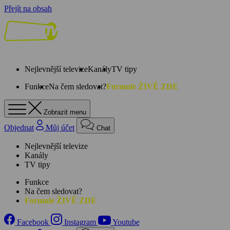
Přejít na obsah
Nejlevnější televize
Kanály
TV tipy
Funkce
Na čem sledovat?
Formule ŽIVĚ ZDE
Zobrazit menu
Objednat
Můj účet
Chat
Nejlevnější televize
Kanály
TV tipy
Funkce
Na čem sledovat?
Formule ŽIVĚ ZDE
Facebook
Instagram
Youtube