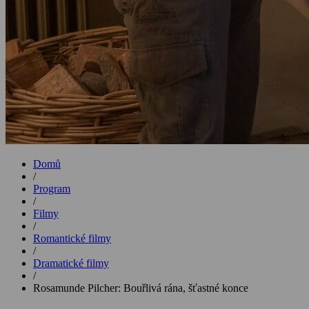
Domů
/
Program
/
Filmy
/
Romantické filmy
/
Dramatické filmy
/
Rosamunde Pilcher: Bouřlivá rána, šťastné konce