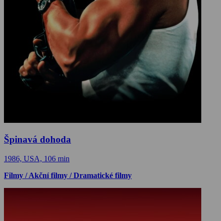
Špinavá dohoda
1986, USA, 106 min
Filmy / Akční filmy / Dramatické filmy