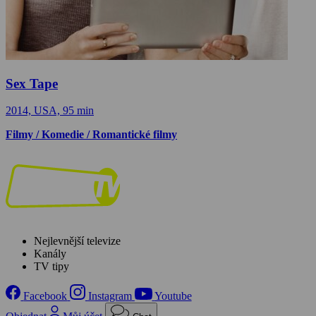
Sex Tape
2014, USA, 95 min
Filmy / Komedie / Romantické filmy
Nejlevnější televize
Kanály
TV tipy
Facebook
Instagram
Youtube