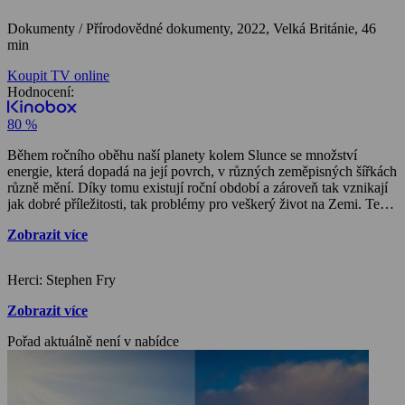
Dokumenty / Přírodovědné dokumenty,
2022, Velká Británie, 46
min
Koupit TV online
Hodnocení:
80 %
Během ročního oběhu naší planety kolem Slunce se množství
energie, která dopadá na její povrch, v různých zeměpisných šířkách
různě mění. Díky tomu existují roční období a zároveň tak vznikají
jak dobré příležitosti, tak problémy pro veškerý život na Zemi. Tento
seriál se věnuje všem ročním obdobím a vydáme se v něm od
Zobrazit více
Arktidy až po horké tropy. Podíváme se na neobyčejné způsoby
adaptace a chování nejpozoruhodnějších živočichů světa. Divoká
příroda nejenže odolá, ale dokáže maximálně využít všeho, co jí
Herci: Stephen Fry
roční období přichystají…
Zobrazit více
Pořad aktuálně není v nabídce