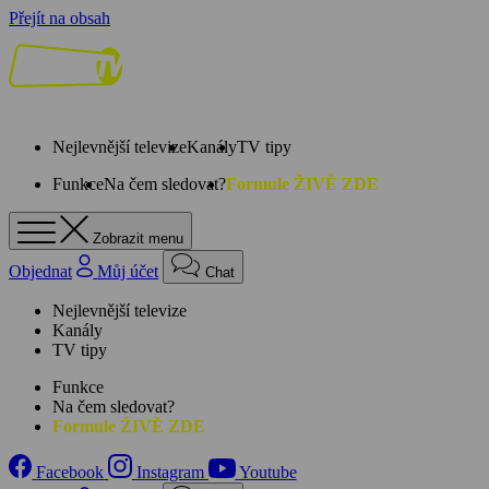
Přejít na obsah
Nejlevnější televize
Kanály
TV tipy
Funkce
Na čem sledovat?
Formule ŽIVĚ ZDE
Zobrazit menu
Objednat
Můj účet
Chat
Nejlevnější televize
Kanály
TV tipy
Funkce
Na čem sledovat?
Formule ŽIVĚ ZDE
Facebook
Instagram
Youtube