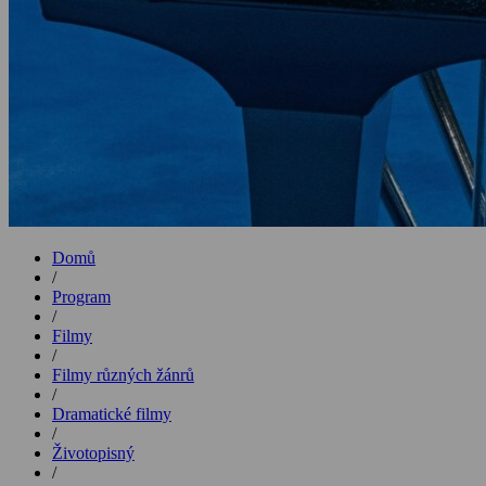
Domů
/
Program
/
Filmy
/
Filmy různých žánrů
/
Dramatické filmy
/
Životopisný
/