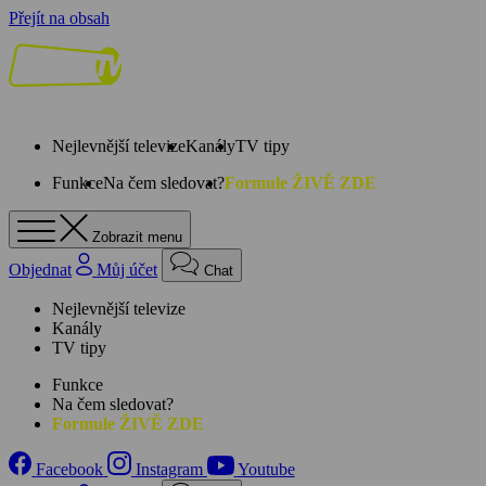
Přejít na obsah
Nejlevnější televize
Kanály
TV tipy
Funkce
Na čem sledovat?
Formule ŽIVĚ ZDE
Zobrazit menu
Objednat
Můj účet
Chat
Nejlevnější televize
Kanály
TV tipy
Funkce
Na čem sledovat?
Formule ŽIVĚ ZDE
Facebook
Instagram
Youtube