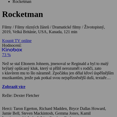
Rocketman
Rocketman
Filmy / Filmy různých žánrů / Dramatické filmy / Životopisný,
2019, Velká Británie, USA, Kanada, 121 min
Koupit TV online
Hodnocení:
73 %
Než se stal Eltonem Johnem, jmenoval se Reginald a byl to malý
brýlatý oplácaný kluk, který si příliš nerozuměl s rodiči, zato
s klavírem mu to šlo náramně. Zpočátku jen dělal křoví úspěšnějším
muzikantům, jenže pak potkal svou nejspřízněnější duši, textaře
Bernieho Taupina. Od tohoto setkání vedla strmá cesta na absolutní
Zobrazit více
vrchol, možná až příliš rychlá na to, aby se dala zvládnout bez
chlastu a drog. Ty pomáhaly zejména ve chvílích, kdy se Elton cítil
Režie: Dexter Fletcher
sám, opuštěný a nemilovaný, což se mu stávalo prakticky pořád.
Jenže když jste duší rocker i showman, tak se z každého srabu
prostě vyzpíváte.
Herci: Taron Egerton, Richard Madden, Bryce Dallas Howard,
Jamie Bell, Steven Mackintosh, Gemma Jones, Kamil