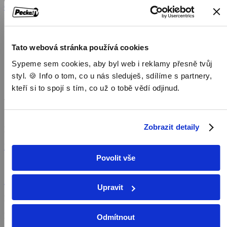
Objednat
Můj účet
Chat
Domů
/
Program
Tato webová stránka používá cookies
/
Dokumenty
Sypeme sem cookies, aby byl web i reklamy přesně tvůj
/
styl. 🍪 Info o tom, co u nás sleduješ, sdílíme s partnery,
Rímekben hordozva
kteří si to spojí s tím, co už o tobě vědí odjinud.
Rímekben hordozva
Zobrazit detaily
Dokumenty,
2024, 3 min
Koupit TV online
Povolit vše
Sík Sándor: Hívők és hitetlenek Előadja: Turek Miklós színművész
Zobrazit více
Upravit
Režie: Hidvégi Igor
Pořad aktuálně není v nabídce
Odmítnout