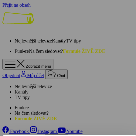
Přejít na obsah
Nejlevnější televize
Kanály
TV tipy
Funkce
Na čem sledovat?
Formule ŽIVĚ ZDE
Zobrazit menu
Objednat
Můj účet
Chat
Nejlevnější televize
Kanály
TV tipy
Funkce
Na čem sledovat?
Formule ŽIVĚ ZDE
Facebook
Instagram
Youtube