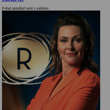
im Verborgenen bleiben.
Pořad aktuálně není v nabídce