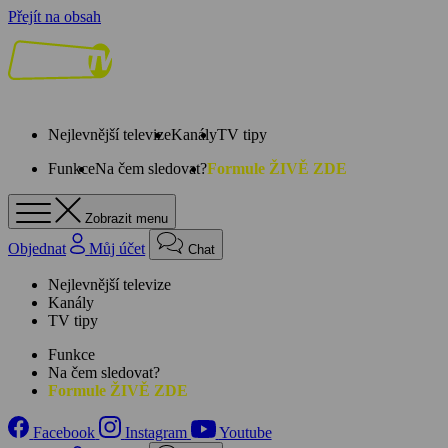
Přejít na obsah
Nejlevnější televize
Kanály
TV tipy
Funkce
Na čem sledovat?
Formule ŽIVĚ ZDE
Zobrazit menu
Objednat
Můj účet
Chat
Nejlevnější televize
Kanály
TV tipy
Funkce
Na čem sledovat?
Formule ŽIVĚ ZDE
Facebook
Instagram
Youtube