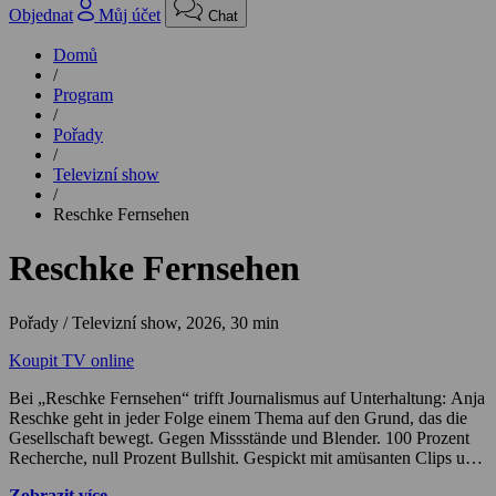
Objednat
Můj účet
Chat
Domů
/
Program
/
Pořady
/
Televizní show
/
Reschke Fernsehen
Reschke Fernsehen
Pořady / Televizní show,
2026, 30 min
Koupit TV online
Bei „Reschke Fernsehen“ trifft Journalismus auf Unterhaltung: Anja
Reschke geht in jeder Folge einem Thema auf den Grund, das die
Gesellschaft bewegt. Gegen Missstände und Blender. 100 Prozent
Recherche, null Prozent Bullshit. Gespickt mit amüsanten Clips und
Zitaten zeigt sie Zusammenhänge und Hintergründe auf, die sonst
Zobrazit více